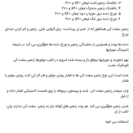
بالشتک زنجیر ثابت لیفان X60 و 620
بالشتک زنجیر متحرک لیفان X60 و 620
چرخ دنده میل سوپاپ دود لیفان X60
و 620
چرخ دنده میل لنگ لیفان X60
و 620
زنجیر سفت کن همانطور که از اسم ان پیداست برای گرفتن شلی زنجیر و کم کردن صدای
چرخ
دنده ها بوده و همچنین از سائیدگی زنجیر و چرخ دنده ها جلوگیری می کند در نتیجه
تایمینگ سوپاپها
بهم نخورده و سوپاپها بموقع باز و بسته شده امروزه در اغلب موتورها زنجیر سفت کن
اتوماتیک نصب
شده است این نوع زنجیر سفت کن ها با فشار روغن موتور و فنر کار کی کنند روغن موتور با
فشار
وارد سیلندر زنجیر سفت کن شده و پیستون مربوطه را روی قسمت لاستیکی فشار داده و
از شل
شدن زنجیر جلوگیری می کند هر چند زنجیر های کوتاه نیاز به زنجیر سفت کن ندارند ولی
اغلب از ان
استفاده می شود