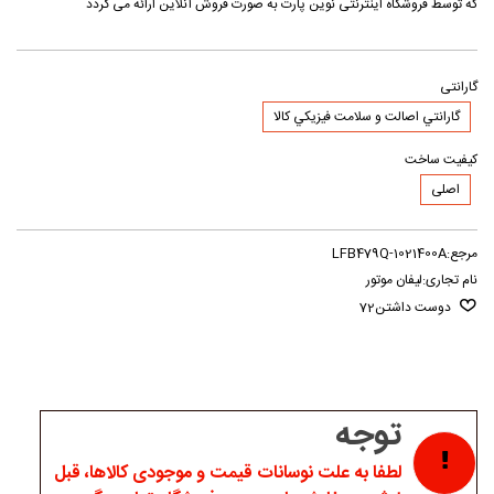
که توسط فروشگاه اینترنتی نوین پارت به صورت فروش آنلاین ارائه می گردد
گارانتی
گارانتي اصالت و سلامت فيزيکي کالا
کیفیت ساخت
اصلی
مرجع:
LFB479Q-1021400A
نام تجاری:
لیفان موتور
دوست داشتن
72
توجه
لطفا به علت نوسانات قیمت و موجودی کالاها، قبل