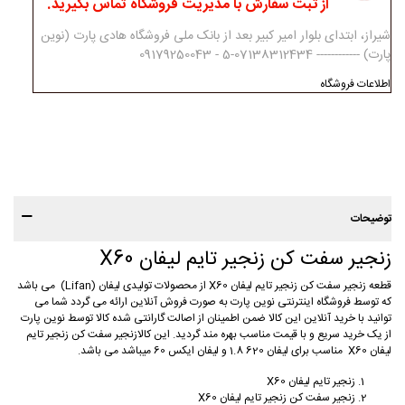
از ثبت سفارش با مدیریت فروشگاه تماس بگیرید.
شیراز، ابتدای بلوار امیر کبیر بعد از بانک ملی فروشگاه هادی پارت (نوین
پارت) ------------ 07138312434-5 - 09179250043
اطلاعات فروشگاه
توضیحات
زنجیر سفت کن زنجیر تایم لیفان X60
قطعه زنجیر سفت کن زنجیر تایم لیفان X60 از محصولات تولیدی لیفان (Lifan) می باشد
که توسط فروشگاه اینترنتی نوین پارت به صورت فروش آنلاین ارائه می گردد شما می
توانید با خرید آنلاین این کالا ضمن اطمینان از اصالت گارانتی شده کالا توسط نوین پارت
از یک خرید سریع و با قیمت مناسب بهره مند گردید. این کالازنجیر سفت کن زنجیر تایم
لیفان X60 مناسب برای لیفان 620 1.8 و لیفان ایکس 60 میباشد می باشد.
زنجیر تایم لیفان X60
زنجیر سفت کن زنجیر تایم لیفان X60