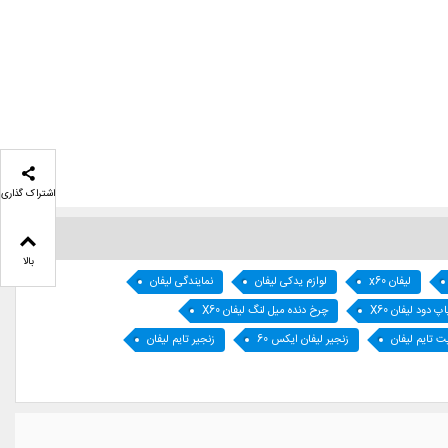
اشتراک گذاری
بالا
لیفان x60
لوازم یدکی لیفان
نمایندگی لیفان
دود لیفان X60
چرخ دنده میل لنگ لیفان X60
ت تایم لیفان
زنجیر لیفان ایکس 60
زنجیر تایم لیفان