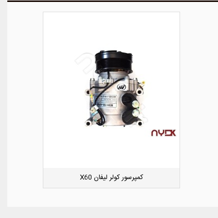
کوئل جک S5
دوست داشتن