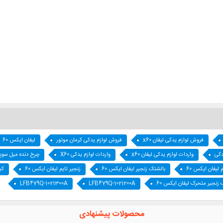
فروش لوازم یدکی لیفان x60
فروش لوازم یدکی کرمان موتور
لیفان ایکس 60
دکی
واردات لوازم یدکی لیفان x60
واردات لوازم یدکی X60
چرخ دنده میل سوپاپ 
 لیفان ایکس 60
بالشتک زنجیر لیفان ایکس 60
زنجیر تایم لیفان ایکس 60
کی
 زنجیر متحرک لیفان ایکس 60
LFB479Q-1021200A
LFB479Q-1021300A
محصولات پیشنهادی