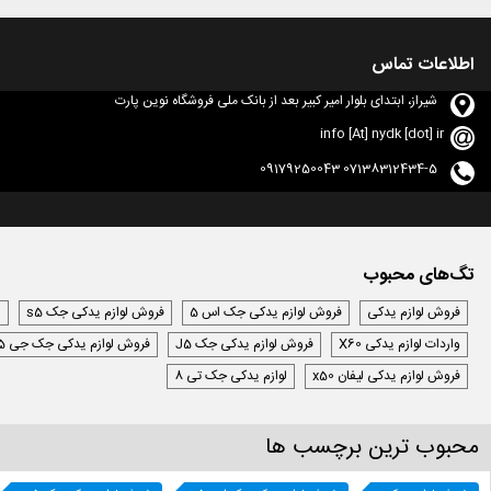
اطلاعات تماس
شیراز، ابتدای بلوار امیر کبیر بعد از بانک ملی فروشگاه نوین پارت
info [At] nydk [dot] ir
07138312434-5 09179250043
تگ‌های محبوب
فروش لوازم یدکی
فروش لوازم یدکی جک اس 5
فروش لوازم یدکی جک s5
ل
واردات لوازم یدکی X60
فروش لوازم یدکی جک J5
فروش لوازم یدکی جک جی 5
فروش لوازم یدکی لیفان x50
لوازم یدکی جک تی 8
محبوب ترین برچسب ها