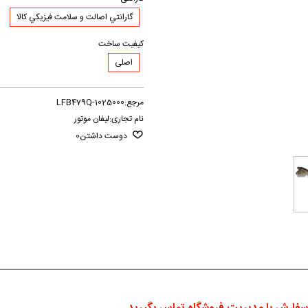
گارانتي اصالت و سلامت فيزيکي کالا
کیفیت ساخت
اصلی
مرجع:
LFB479Q-1025000
نام تجاری:
لیفان موتور
دوست داشتن
0