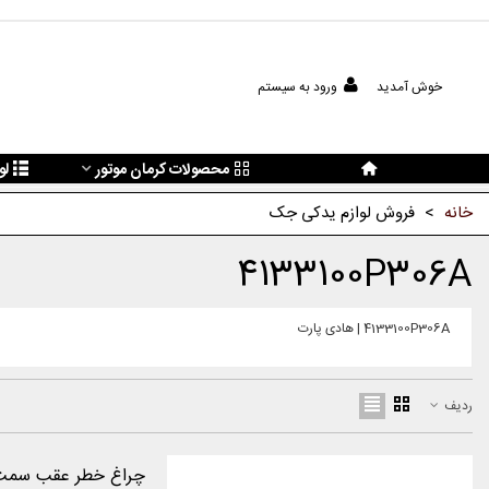
خوش آمدید
ورود به سیستم
محصولات کرمان موتور
لو
خانه
>
فروش لوازم یدکی جک
4133100P306A
4133100P306A | هادی پارت
ردیف
چراغ خطر عقب سمت ر