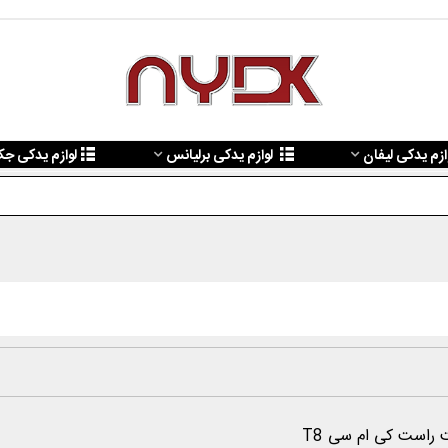
ازم یدکی لیفان
لوازم یدکی برلیانس
لوازم یدکی ج
است کی ام سی T8