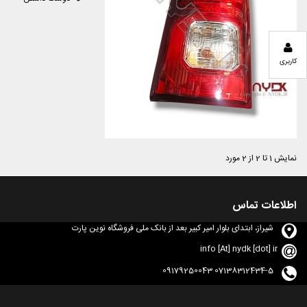
کاربری
نمایش 1 تا 2 از 2 مورد
اطلاعات تماس
شیراز، ابتدای بلوار امیر کبیر بعد از بانک ملی فروشگاه نوین پارت
info [At] nydk [dot] ir
07138312434-5 09179250043