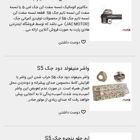
مكانيزم اتوماتيک تسمه سفت ‌کن جک اس 5 یا تسمه
سفت کن تسمه تایم جک S5 قطعه تسمه سفت کن
تسمه تایم جک S5 از محصولات تولیدی کمپانی جک
(JAC MOTOR) می باشد که توسط فروشگاه اینترنتی
هادی پارت به صورت فروش آنلاین ارائه می...
دوست داشتن
واشر منیفولد دود جک S5
واشر منیفولد دود جک S5 خراب شدن این واشر با
افزایش کاملا محسوس صدای پیشرانه و دوده‌زدن محل
اتصال همراه است. در صورت عدم تعویض این واشر
آسیب‌دیده، شدت آسیب‌دیدگی تا به آنجایی پیش
خواهد رفت که صدای زیادی از موتور صادر...
دوست داشتن
ارم جلو پنجره جک S5