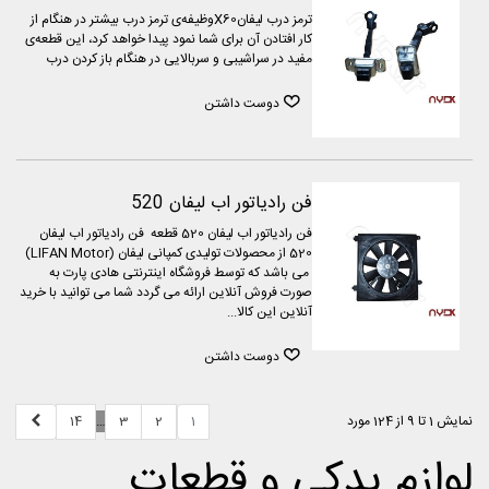
ترمز درب لیفانX60وظیفه‌ی ترمز درب بیشتر در هنگام از
کار افتادن آن برای شما نمود پیدا خواهد کرد، این قطعه‌ی
مفید در سراشیبی و سربالایی در هنگام باز کردن درب
دوست داشتن
فن رادیاتور اب لیفان 520
فن رادیاتور اب لیفان 520 قطعه فن رادیاتور اب لیفان
520 از محصولات تولیدی کمپانی لیفان (LIFAN Motor)
می باشد که توسط فروشگاه اینترنتی هادی پارت به
صورت فروش آنلاین ارائه می گردد شما می توانید با خرید
آنلاین این کالا...
دوست داشتن
بعدی
14
3
2
1
نمایش 1 تا 9 از 124 مورد
…
لوازم یدکی و قطعات