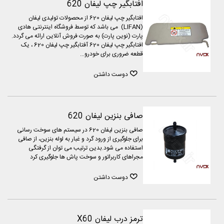
افتابگیر چپ لیفان 620
افتابگیر چپ لیفان 620 از محصولات تولیدی لیفان
(LIFAN) می باشد که توسط فروشگاه اینترنتی هادی
پارت (نوین پارت) به صورت فروش آنلاین ارائه می گردد.
افتابگیر چپ لیفان 620 آفتابگیر چپ لیفان 620 ، یک
قطعه ضروری برای خودرو...
دوست داشتن
صافی بنزین لیفان 620
صافی بنزین لیفان 620 در سیستم های سوخت رسانی
برای جلوگیری از ورود گرد و غبار به لوله بنزین، از صافی
استفاده می شود.بدین ترتیب می توان از گرفتگی
مجراهای کاربراتور و سوخت پاش ها جلوگیری کرد
دوست داشتن
ترمز درب لیفان X60