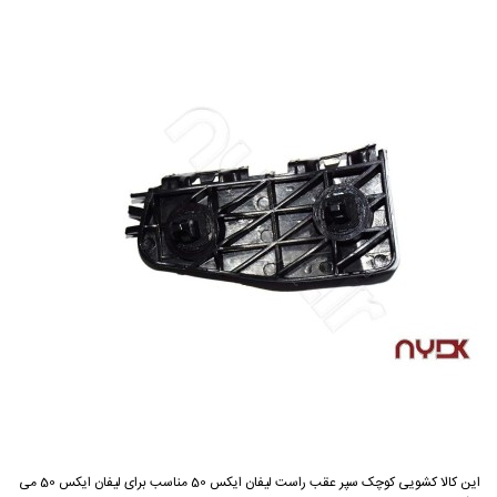
این کالا کشویی کوچک سپر عقب راست لیفان ایکس 50 مناسب برای لیفان ایکس 50 می