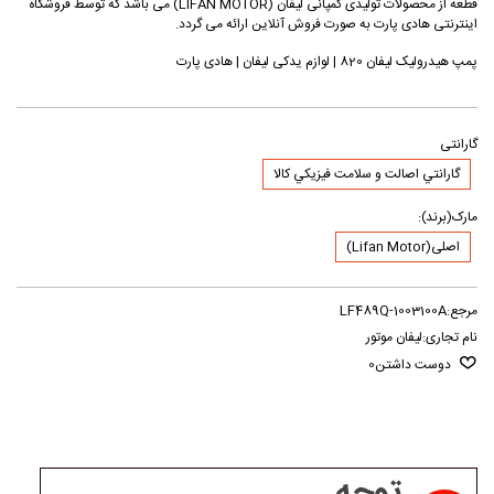
قطعه از محصولات تولیدی کمپانی لیفان (LIFAN MOTOR) می باشد که توسط فروشگاه
اینترنتی هادی پارت به صورت فروش آنلاین ارائه می گردد.
پمپ هیدرولیک لیفان 820 | لوازم یدکی لیفان | هادی پارت
گارانتی
گارانتي اصالت و سلامت فيزيکي کالا
مارک(برند):
اصلی(Lifan Motor)
مرجع:
LF489Q-1003100A
نام تجاری:
لیفان موتور
دوست داشتن
0
توجه