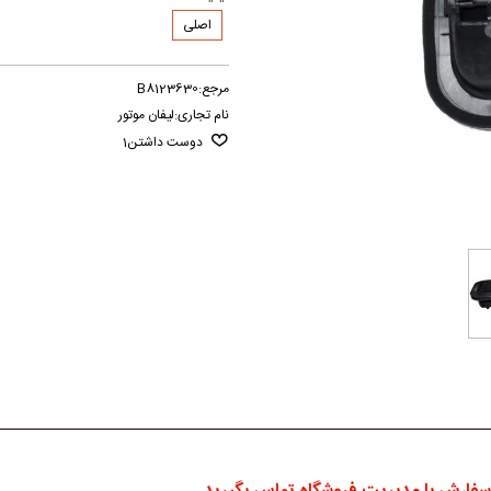
اصلی
مرجع:
B8123630
نام تجاری:
لیفان موتور
دوست داشتن
1