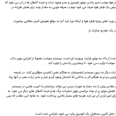
لتر هوا موجب تمیز ماندن موتور اتومبیل و عدم وجود ذرات و خرده آشغال ها در آن می شود که
ویض یک فیلتر هوا صرف می شود موجب صرفه جویی به مقدار چند برابر همان هزینه در
ورد نقش ویژه فیلتر هوا و اینکه چرا باید آنرا به موقع تعویض کنیم، مطالبی بیاموزند.
یک خودرو عبارتند از:
وخت از باک به موتور فرایند پیچیده ای است. سیستم سوخت معمولا از اجزایی چون باک،
ا سوخت ترکیب می شود تا بیشترین راندمان را تولید کند.
 ذرات دیگر به درون سیستم تنفسیشان به هنگام نفس کشیدن جلوگیری کنند. در نتیجه
 مردم به هنگام کار در اماکنی که احتمال وجود گردو غبار و سایر ذرات مضر در آنها زیاد
رض مقادیر بیش از حد مجاز به صورت مزمن می تواند سرانجام به آسیب هایی در سیستم
زود فضای موتور پر از مواد مزاحمی چون حشرات، برگ ها و خرده آشغال های دیگر می شود. به
ای تمیز کردن آن نیز باید هزینه های بسیار بالایی پرداخت شود. به علاوه این مطلب که پس
ه به داخل کابین مسافران یک اتومبیل وارد می شود، طراحی شده است.