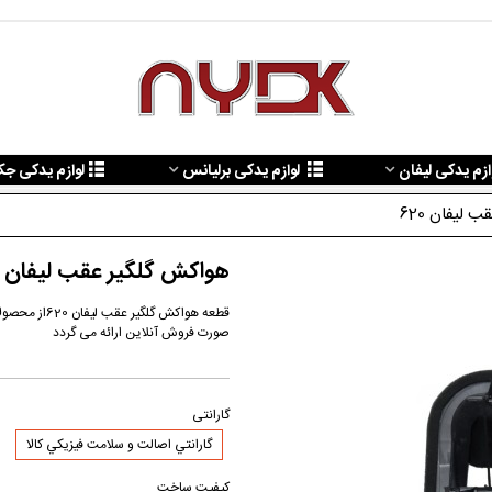
ازم یدکی لیفان
لوازم یدکی برلیانس
لوازم یدکی ج
لیفان 620
هواکش گلگیر عقب لیفان 620
صورت فروش آنلاین ارائه می گردد
گارانتی
گارانتي اصالت و سلامت فيزيکي کالا
کیفیت ساخت