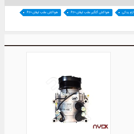
ازم یدکی
هواکش گلگیر عقب لیفان 620
هواکش عقب لیفان 620