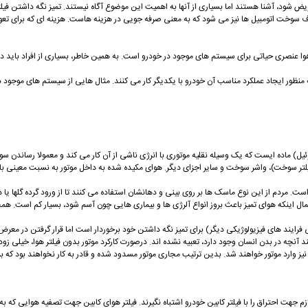
عویض شود، آشنا هستند اما بسیاری از آنها به اهمیت این موضوع آگاه نیستند. تمیز نگه داشتن فی
ف سوخت اتومبیل ها نیز می شود که به معنی صرفه جویی در هزینه هاست. هزینه ای که برای تع
 هوا عنصری حیاتی برای سیستم های موجود در خودرو است. به همین خاطر، بسیاری از افراد باید در م
ظور ایجاد عملکرد مناسب آن خودرو با یکدیگر کار می کنند. مثال هایی از سیستم های موجود در 
ل) ماده ایست که یک وسیله نقلیه موتوری با انرژی ناشی از آن کار می کند و معمولا رساندن س
 فیلتر سوخت)، واشر سوخت و سایر اجزای دیگر. هوای مکیده شده به داخل موتور به نسبت معینی ب
 مردم از این نوع ماسک ها بر روی بینی و دهانشان استفاده می کنند تا از ورود گرده گلها یا
 اینکه هوای تمیز باعث بروز انواع آلرژی ها و بیماری هایی چون آسم شود، بسیار کم است. همچنین
ایند های فیزیولوژیکی دیگر) برای تمیز نگه داشتن خود برخوردار است اما قرار گرفتن در مع
ند آنچه در بدن انسان وجود دارد، تعبیه نشده اند. درصورت کارکرد موتور بدون فیلتر هوا، خیلی 
ز وارد موتور خواهند شد. بدین ترتیب مجاری موتور مسدود شده و قادر به کار نخواهند بود که بر
 لازم جهت احتراق را با فیلتر کابین خودرو اشتباه نگیرند. فیلتر هوای کابین جهت تصفیه هوایی ک