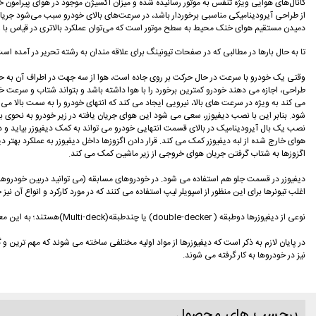
کانال‌های هوایی ویژه تنفس به موتور رسانیده شده و میزان اکسیژن موجود در هوای پیرامون خود
از طراحی آیرودینامیکی مناسبی برخوردار باشد، در سرعت‌های بالای خودرو سبب می‌شود جریان 
دمیدن مستقیم هوای خنک محیط به سطح موتور است که می‌توان عملکرد بالاتری در قیاس با ون
تا به حال بارها در مطالبی که در صفحات تیونینگ برای علاقه مندان به رشته تحریر در آمده است،
وقتی یک خودرو با سرعت در حال حرکت بر روی جاده است، هوا از سه جهت در اطراف آن به حرکت
طراحی، اجازه می دهند خودرو کمترین برخورد را با هوا داشته باشد و بتواند شتاب و سرعت خ
شود. بنابر این با نصب دیفیوزر، سعی می شود این هوای جریان یافته در زیر خودرو به نحوی ب
هوای خارج شده از لبه دیفیوزر کمک می کند. قرار دادن اگزوزها داخل دیفیوزر به عملکرد بهتر 
اگزوزها به شتاب گرفتن جریان هوای خروجی از زیر ماشین کمک می کند.
اغلب تیونرها برای این منظور از اسپویلر لیپ استفاده می کنند که در مورد کارکرد و انواع آن نی
نوعی از دیفیوزرها دوطبقه ( double-decker) یا چندطبقه(Multi-deck)هستند؛ به این معنا که بعضا دو یا چند طبقه دارند. برای نخستین بار سال 2009 تیم های براو نجی پی، ویلیامز و تویوتا در مسابقات فرمول یک از این دیفیوزر استفاده کردند.
در پایان لازم به ذکر است که دیفیوزرها از مواد اولیه مختلفی ساخته می شوند که مهم ترین و گ
نیز در خودروها به کار گرفته می شوند.
برچسب های محصول