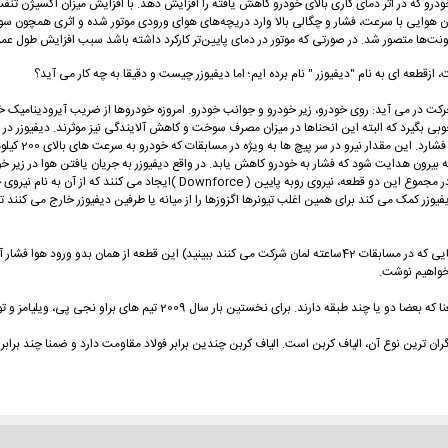
رو که در اثر دمای کاری بالای خودرو کاهش یافته را افزایش دهد. با افزایش میزان اکسیژن تنفس 
هوایی با سرعت، فشار و چگالی بالا وارد دریچه‌های هوای ورودی موتور شده و اثری همچون سوپرش
ت‌ها متصور شد. در صورتی که موتور در دمای پایین‌تر کارکرد داشته باشد سبب افزایش طول عم
 ازقطعه ای به نام "دیفیوزر " نام برده ایم؛ اما دیفیوزر چیست و دقیقا به چه کار می آید؟
 در می آید: روی خودرو، زیر خودرو و جوانب خودرو. امروزه خودروها از ضریب آیرودینامیک خوب
وبی بگیرد که البته این انحناها در میزان مصرف سوخت و کاهش آلایندگی نیز موثرند. دیفیوزر د
می کند به ویژ
ه بیرون هدایت شود که فشار به خودرو کاهش یابد. در واقع دیفیوزر به جریان یافتن هوا در زیر 
نصب یک بال آیرودینامیک در بالای قسمت انتهایی خودرو می تواند به کمک دیفیوزر
دیفیوزر کمک می کند برای همین اغلب تیونرها اگزوزها را از میانه یا طرفین دیفیوزر خارج می کنن
دیفیوزر در قسمت جلو هم استفاده می شود. در خودروهای مسابقه (می توانید دربین خودروهایی که در مسابقات 42ساعته لمان 
ز خواهیم نوشت.
ران ترین نوع آن، الیاف کربن است. الیاف کربن چندین برابر فولاد مقاومت دارد و ضمنا چند برابر