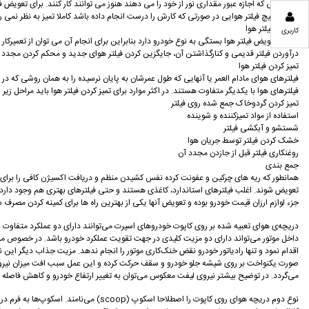
فیلترهایی که اجازه عبور مقداری نور از خود را می دهند هنوز می توانند کار کنند. برای تعوی
رساند. هیچ فیلتر هوایی در صورتی که کارش را درست انجام داده باشد کاملا تمیز به نظر نمی ر
تعویض فیلتر هوا
کاربری
فرایند تعویض فیلتر هوا بستگی به نوع خودرو دارد بنابراین برای انجام آن می توان از تعمیر
درآوردن فیلتر قدیمی و کنارگذاشتن آن، جایگزین کردن فیلتر هوای جدید و محکم کردن مجدد
تمیز کردن فیلتر هوا
فیلترهای هوای مادام العمر یا آنهایی که طول عمرشان به پایان نرسیده را به همان روشی که در ب
فیلترهای هوا با یکدیگر متفاوت هستند. در اکثر موارد برای تمیز کردن فیلتر هوا باید مراحل زیر را
تمیز کردن گردوخاک جمع شده روی فیلتر
استفاده از مواد تمیزکننده و شوینده
شستشو و آبکشی فیلتر
خشک کردن فیلتر توسط جریان هوا
روغنکاری فیلتر قبل از جازدن مجدد آن
جمع بندی
همانطور که ریه های چرکین و عفونت کرده نفس کشیدن منظم و دریافت اکسیژن کافی را برای انسا
تعویض شوند. اغلب فیلترهای استاندارد، کاغذی هستند و حتی فیلترهای بهتری هم وجود دارد که ا
جزء لوازم ارزان قیمت خودرو بوده و تعویض آنها یکی از بهترین راه ها برای کمینه کردن مص
داخل موتور می‌تواند دارای دو مزیت کلیدی در جهت تقویت عملکرد خودرو باشد. در خصوص مزیت 
اقدام نمود و تنها رادیاتور خودرو نقض خنک‌کاری موتور را انجام ندهد. مزیت جذاب دیگر ای
صورت یکنواخت بر روی شیشه جلو خودرو و سقف حرکت کرده و این عمل سبب افت میزان نیروی 
می‌گردد. در توضیح بیشتر نیروی لیفت معکوس می‌توان به تغییر ارتفاع خودرو و کاهش فاصله خو
نوع دوم دریچه هوای روی کاپوت را اصطل