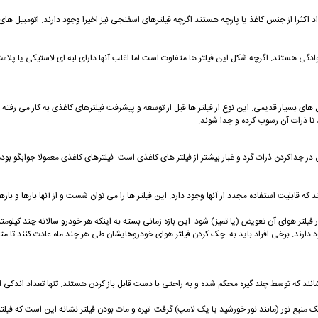
اکثرا از جنس کاغذ یا پارچه هستند اگرچه فیلترهای اسفنجی نیز اخیرا وجود دارند. اتومبیل های قد
 هستند. اگرچه شکل این فیلتر ها متفاوت است اما اغلب آنها دارای لبه ای لاستیکی یا پلاستیک
بیل های بسیار قدیمی. این نوع از فیلتر ها قبل از توسعه و پیشرفت فیلترهای کاغذی به کار می رفت
تا ذرات آن رسوب کرده و جدا شوند.
داکردن ذرات گرد و غبار بیشتر از فیلتر های کاغذی است. فیلترهای کاغذی معمولا جوابگو بوده و ار
که قابلیت استفاده مجدد از آنها وجود دارد. این فیلتر ها را می توان شست و از آنها بارها و بارها
یلتر هوای آن تعویض (یا تمیز) شود. این بازه زمانی بسته به اینکه هر خودرو سالانه چند کیلومت
 خود دارند. برخی افراد باید به چک کردن فیلتر هوای خودروهایشان طی هر چند ماه عادت کنند تا
انند که توسط چند گیره محکم شده و به راحتی با دست قابل باز کردن هستند. تنها تعداد اندکی از و
منبع نور (مانند نور خورشید یا یک لامپ) گرفت. تیره و مات بودن فیلتر نشانه این است که فیلتر ک