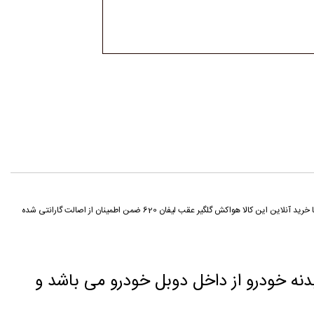
قطعه هواکش گلگیر عقب لیفان 620از محصولات تولیدی کمپانی لیفان (Lifan Motor) می باشد که توسط فروشگاه اینترنتی نوین پارت به صورت فروش آنلاین ارائه می گردد شما می توانید با خرید آنلاین این کالا هواکش گلگیر عقب لیفان 620 ضمن اطمینان از اصالت گارانتی شده
نه خودرو از داخل دوبل خودرو می باشد و