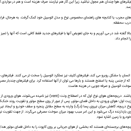
ض فیلترهای هوا چندان هم عجول نباشید زیرا این کار هم نیازمند صرف هزینه است و هم در مواردی 
سد.
کار های مجرب یا کتابچه های راهنمای مخصوص نوع و مدل اتومبیل خود کمک گرفت. به هرحال، فراین
 درب محفظه.
الا گفته شد در می آوریم و به جای تعویض آنها با فیلترهای جدید فقط کافی است که آنها را تمیز کن
 انجام داد:
ن با مشکل روبرو می کند، فیلترهای کثیف نیز عملکرد اتومبیل را سخت تر می کنند. فیلترهای هوا
ز جنس پنبه یا اسفنج هستند و بارها می توان از آنها استفاده کرد. برای فیلترهای چندبار مصرف 
رف سوخت اتومبیل و صرفه جویی در هزینه هاست.
دریچه‌ی هوای تعبیه شده بر روی کاپوت خودروهای اسپرت می‌توانند دارای دو عملکرد
اول؛ هوای ورودی به داخل فضای موتور، پس از عبور از روی سطح موتور و تقویت روند خنک‌کاری مو
ن نوع دریچه، کاهش میزان نیروی پسا (درگ) وارده به سطح مقابل پنجره و سقف خودرو و ایجاد ن
بازدارنده درگ می‌شود و این امر سبب بهبود میزان سوخت مصرفی می‌گردد. از جهت تقویت نیر
درو با زمین اشاره نمود.
احا اسکوپ (scoop) می‌نامند. اسکوپ‌ها به فرم دریچه‌های برجسته‌ای هستند که بخشی از هوای جریانی بر روی کاپوت را 