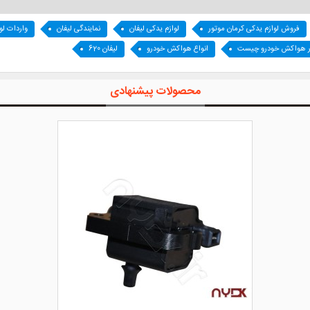
فروش لوازم یدکی کرمان موتور
لوازم یدکی لیفان
نمایندگی لیفان
واردات لو
ر هواکش خودرو چیست
انواع هواکش خودرو
لیفان 620
محصولات پیشنهادی