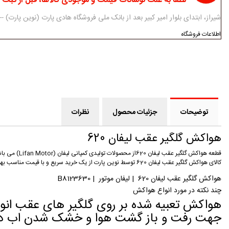
لطفا به علت نوسانات قیمت و موجودی کالاها، قبل از ثبت
شیراز، ابتدای بلوار امیر کبیر بعد از بانک ملی فروشگاه هادی پارت (نوین پارت) ------------ 07138312434-5 - 3
اطلاعات فروشگاه
توضیحات
جزئیات محصول
نظرات
هواکش گلگیر عقب لیفان 620
کالای هواکش گلگیر عقب لیفان 620 توسط نوین پارت از یک خرید سریع و با قیمت مناسب بهره مند گردید. این کالا هواکش گلگیر عقب لیفان 620 مناسب برای خودروی لیفان 620 می باشد.
هواکش گلگیر عقب لیفان 620 | لیفان موتور | B8123630
چند نکته در مورد انواع هواکش
هواکش تعبیه شده بر روی گلگیر های عقب انوا
جهت رفت و باز گشت هوا و خشک شدن اب در ص