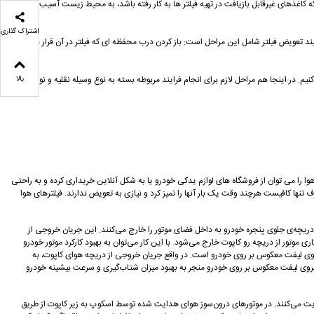
که کاغذهای غیرقابل بازیافت در تهیه فیلتر ها به کار رفته باشد، به محیط زیست آسیب می
اشتراک گذاری
د تعویض فیلتر شامل این مراحل است: باز کردن درب محفظه ای که فیلتر در آن قرار دارد،
یم. در اینجا هم مراحل لازم برای انجام فرایند مربوطه بسته به نوع وسیله نقلیه و نوع و برند
بالا
 را می توان از فروشگاه های لوازم یدکی خودرو یا به شکل آنلاین خریداری کرده و به راحتی
تنها کافیست هرچند وقت یک بار آنها را تمیز کرد و نیازی به تعویض ندارند. فیلترهای هوا
 متفاوت باشند. دریچه‌های هوای نوع اول که در اصطلاح ونت (vent) نیز نامیده می‌شوند، هوای ورودی از دریچه‌ی جلوی پنجره خودرو به داخل فضای موتور را خارج می‌کنند. این جریان خروجی از
تور از دریچه رو کاپوت خارج می‌شود. با این کار می‌توان به بهبود کارکرد موتور خودرو
یروی لیفت معکوس بر روی خودرو است. در واقع جریان خروجی از دریچه هوای کاپوت، به
وی لیفت معکوس بر روی خودرو منجر به بهبود میزان شتاب‌گیری و سرعت بیشینه خودرو
به داخل فضای موتور هدایت می‌کنند. در موتورهای درون‌سوز هوای هدایت شده توسط اسکوپ به زیر کاپوت از طریق