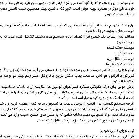
اکثر مردم با این اصطلاح که به آنها گفته می شود فیلتر هوای اتومبیلشان باید به طور منظم ت
خود عاملی موثر در عملکرد بهینه موتور است. تمیز نگه داشتن فیلتر همچنین سبب کاهش مصر
مصرف سوخت شود.
برای اینکه بفهمیم یک فیلتر هوا واقعا چه کاری انجام می دهد ابتدا باید بدانیم که فیلتر های
سیستم های موجود در یک خودرو
همانند بدن انسان، یک خودرو نیز از تعداد زیادی سیستم های مختلف تشکیل شده است که به من
سیستم ترمز
سیستم خنک کننده
سیستم اگزوز
سیستم انتقال نیرو
سیستم کمک فنر ها
فیلتر هوا یکی از عناصر سیستم تامین سوخت خودرو به حساب می آید. سوخت (بنزین یا گازوئی
کاربراتور یا انژکتور، هواکش، ساسات، پمپ مکش بنزین یا گازوئیل، فیلتر (هم فیلتر هوا و هم
نقش فیلتر هوا
روش خوبی برای درک چگونگی عملکرد فیلتر هوای اتومبیل ها، مقایسه آن با ماسک حساسیت است.
استفاده چنین ماسک هایی تنها هوای تمیز می تواند وارد بینی، نای و شش های آنها شود. احتمال
است، از ماسک های ویزه گرد و غبار استفاده می کنند.
اگرچه سیستم تنفسی بدن انسان از برخی قابلیت ها (همچون سرفه کردن، عطسه کردن و برخی فر
تنفسی منجر شود که قابل ترمیم نباشند. در موتور اتومبیل ها سیستم های خودتمیزکننده ای مان
علاوه، تمام تمام مواد شیمیایی مضر، مشابه ذراتی که به شش های انسان آسیب وارد می کنند نی
از مدتی راندمان موتور کاهش می یابد نیز به راحتی قابل درک است.
فیلتر هوای کابین خودرو
خریداران به هنگام خرید فیلتر هوا باید دقت کنند که فیلتر مکش هوا یا به عبارتی فیلتر هوای