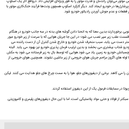
موتور می‌توان راندمان و قدرت موتور را به طور ویژه‌ای افزایش داد. درواقع اگر یک اسکوپ
ارژرها در خودرو ایجاد کند. دیگر کارکرد اسکوپ همچون ونت‌ها فرآیند خنک‌کاری موتور با
ر قطعات و عدم جوش آوردن رادیاتور خودرو شود.
ی برخوردارند؛بدین معنا که به انحنا دادن گوشه های بدنه در سه جانب خودرو در هنگام
ر قسمت عقب زیر سپر نصب می شود؛ در این جا جریان هوایی که با سرعت از زیر خودرو عبور
ه در سرعت های بالا، نیرویی ایجاد می کند که انتهای خودرو را به سمت بالا می فشارد. این مقدار نیرو در سر پیچ ها به ویژه در مسابقات که خودرو به سرعت های بالای 200 کیلومتر دست می یابد، سبب منحرف شدن خودرو و خارج شدن کنترل آن از دست راننده می
خودرو شتاب بیشتری می بخشد و بدین ترتیب فرمان پذیری خودرو نیز بهبود می یابد. البته
 بیاید و در مجموع این دو قطعه، نیروی روبه پایین ( Downforce )ایجاد می کنند که از آن به نام نیروی چسبانش خودرو به زمین یاد می شود.هوایی که توسط بال به زیر فرستاده می شود به مکش
د تا لوله های اگزوز مزاحم جریان هوای خروجی از زیر ماشین نشوند. همچنین هوای خروجی از
شرکت می کنند ببینید) این قطعه از همان بدو ورود هوا فشار آن را می کاهد. برخی از دیفیوزرهای جلو، هوا را به سمت چرخ های جلو هدایت می کنند. لیکن
 سبکتر از فولاد و حتی مواد پلاستیکی است، اما با این حال دیفیوزرهای پلیمری و کامپوزیتی