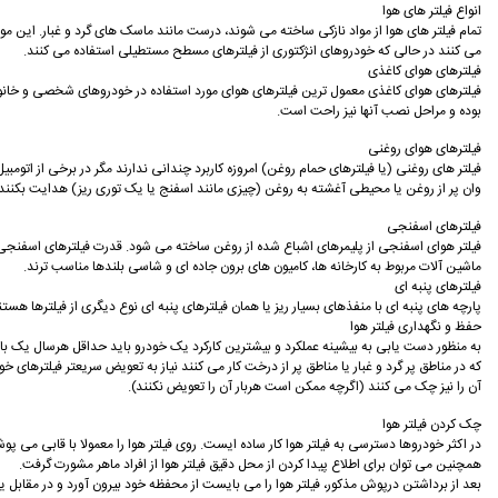
انواع فیلتر های هوا
تمام فیلتر های هوا از مواد نازکی ساخته می شوند، درست مانند ماسک های گرد و غبار. این مواد 
می کنند در حالی که خودروهای انژکتوری از فیلترهای مسطح مستطیلی استفاده می کنند.
فیلترهای هوای کاغذی
فیلترهای هوای کاغذی معمول ترین فیلترهای هوای مورد استفاده در خودروهای شخصی و خانوادگی
بوده و مراحل نصب آنها نیز راحت است.
فیلترهای هوای روغنی
فیلتر های روغنی (یا فیلترهای حمام روغن) امروزه کاربرد چندانی ندارند مگر در برخی از اتوم
وان پر از روغن یا محیطی آغشته به روغن (چیزی مانند اسفنج یا یک توری ریز) هدایت بکنند 
فیلترهای اسفنجی
فیلتر هوای اسفنجی از پلیمرهای اشباع شده از روغن ساخته می شود. قدرت فیلترهای اسفنجی در ج
ماشین آلات مربوط به کارخانه ها، کامیون های برون جاده ای و شاسی بلندها مناسب ترند.
فیلترهای پنبه ای
پارچه های پنبه ای با منفذهای بسیار ریز یا همان فیلترهای پنبه ای نوع دیگری از فیلترها هستند 
حفظ و نگهداری فیلتر هوا
به منظور دست یابی به بیشینه عملکرد و بیشترین کارکرد یک خودرو باید حداقل هرسال یک بار ف
که در مناطق پر گرد و غبار یا مناطق پر از درخت کار می کنند نیاز به تعویض سریعتر فیلترهای
آن را نیز چک می کنند (اگرچه ممکن است هربار آن را تعویض نکنند).
چک کردن فیلتر هوا
در اکثر خودروها دسترسی به فیلتر هوا کار ساده ایست. روی فیلتر هوا را معمولا با قابی می پوش
همچنین می توان برای اطلاع پیدا کردن از محل دقیق فیلتر هوا از افراد ماهر مشورت گرفت.
بعد از برداشتن درپوش مذکور، فیلتر هوا را می بایست از محفظه خود بیرون آورد و در مقابل یک 