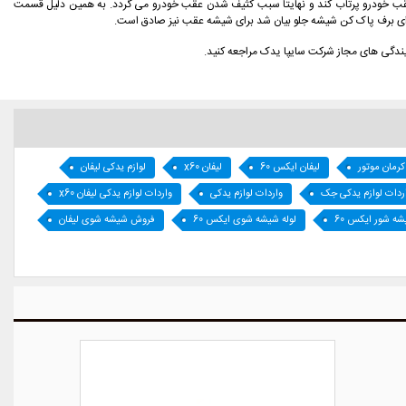
عقب خودرو پرتاب كند و نهايتاً سبب كثيف شدن عقب خودرو می گردد. به همين دليل قسمت
ای برف پاک کن شیشه جلو بیان شد برای شیشه عقب نیز صادق است.
رمان موتور
لیفان ایکس 60
لیفان x60
لوازم یدکی لیفان
ردات لوازم یدکی جک
واردات لوازم یدکی
واردات لوازم یدکی لیفان x60
شه شور ایکس 60
لوله شیشه شوی ایکس 60
فروش شیشه شوی لیفان