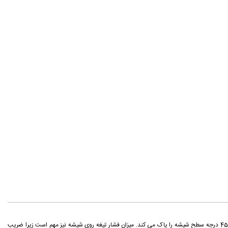
تيغه برف پاک كن از تركيبات لاستيكی ساخته شده است كه به كمک فنری كه در بازوی برف پاک كن تعبيه شده، روی شيشه نگه داشته می شود. لبه تيغه برف پاک كن با زاويه ای در حدود 45 درجه سطح شيشه را پاک می كند. ميزان فشار تيغه روی شيشه نيز مهم است زيرا ضريب