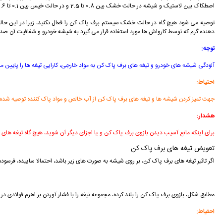
اصطكاک بين لاستيک و شيشه در حالت خشک بين 0.8 تا 2.5 و در حالت خيس بين 0.1 تا 0.6 تغيير می كند. دمای هوا و سرعت خودرو نيز بر اين اعداد تاثير می گذارد.
توصيه می شود هیچ گاه در حالت خشک سيستم برف پاک كن را فعال نكنيد، زيرا در این حا
دهنده گرم كه توسط كارواش ها مورد استفاده قرار می گيرد به شيشه خودرو و شفافيت آن صد
توجه:
آلودگی شيشه های خودرو و تيغه های برف پاک كن به مواد خارجی، كارایی تیغه ها را پايين می
احتیاط:
جهت تميز كردن شيشه ها و تيغه های برف پاک كن از آب خالص و مواد پاک كننده توصيه شده استف
هشدار:
برای اینکه مانع آسیب دیدن بازوی برف پاک کن و یا اجزای دیگر آن شوید، هیچ گاه تیغه ها
تعویض تیغه های برف پاک کن
اگر تاثیر تيغه های برف پاک كن، بر روی شيشه به صورت های زير باشد، احتمالا سایيده، فرسود
مطابق شكل، بازوی برف پاک كن را بلند كرده، مجموعه تيغه را با فشار آوردن بر اهرم فولادی در
احتياط: