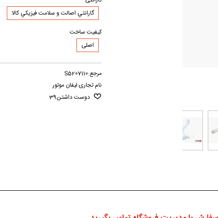
گارانتی
گارانتي اصالت و سلامت فيزيکي کالا
کیفیت ساخت
اصلی
مرجع:
S5207110
نام تجاری:
لیفان موتور
دوست داشتن
39