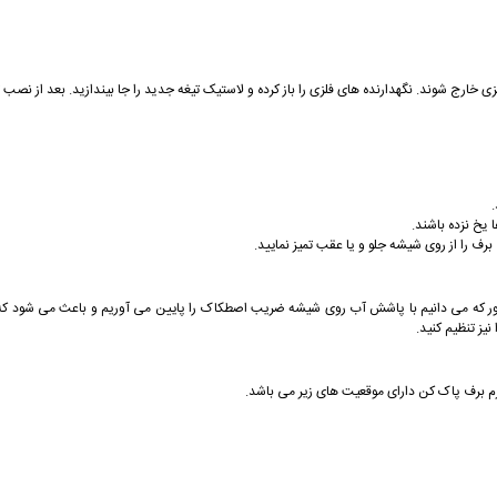
لزی خارج شوند. نگهدارنده های فلزی را باز کرده و لاستیک تیغه جدید را جا بیندازید. بعد از ن
.
 یخ نزده باشند.
رف را از روی شيشه جلو و يا عقب تميز نمایید.
 می دانيم با پاشش آب روی شيشه ضريب اصطكاک را پايين می آوريم و باعث می شود كه كارای
ز تنظیم كنيد.