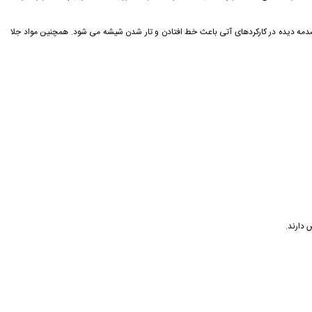
مه ديده در كاركردهای آتی باعث خط افتادن و تار شدن شيشه می شود. همچنين مواد جلا
 دارند.