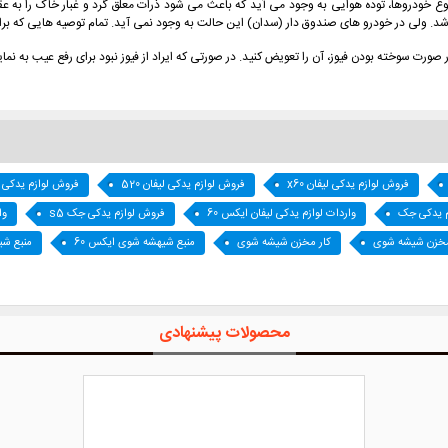
ع خودروها، توده هوایی به وجود می آيد كه باعث می شود ذرات معلق گرد و غبار خاک را به 
لی در خودرو های صندوق دار (سدان) اين حالت به وجود نمی آيد. تمام توصیه هایی كه بر
فروش لوازم یدکی لیفان x60
فروش لوازم یدکی لیفان 520
فروش لوازم یدکی ک
م یدکی جک
واردات لوازم یدکی لیفان ایکس 60
فروش لوازم یدکی جک s5
وا
خزن شیشه شوی
کار مخزن شیشه شوی
منبع شیهشه شوی ایکس 60
منبع شی
محصولات پیشنهادی