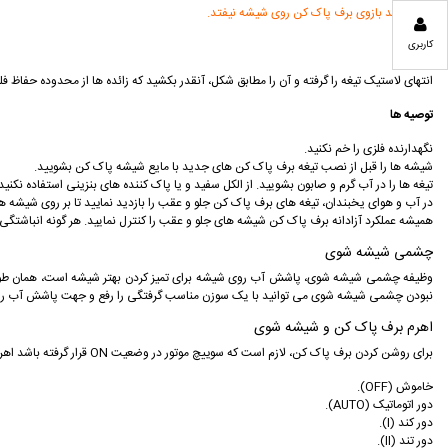
سعی کنید بازوی برف پاک کن روی شیشه نیفتد.
کاربری
انتهای لاستیک تیغه را گرفته و آن را مطابق شکل، آنقدر بکشید که زائده ها از محدوده حفاظ ف
توصیه ها
نگهدارنده فلزی را خم نكنيد.
شيشه ها را قبل از نصب تيغه برف پاک كن های جديد با مايع شيشه پاک كن بشوييد.
تيغه ها را در آب گرم و صابون بشویيد. از الكل سفيد و يا پاک كننده های بنزينی استفاده نكنيد
در آب و هوای يخبندان، تيغه های برف پاک كن جلو و عقب را بازديد نماييد تا بر روی شيشه ها
همیشه عملکرد آزادانه برف پاک كن شيشه های جلو و عقب را كنترل نمایيد. هر گونه انباشتگی ب
چشمی شیشه شوی
وظيفه چشمی شيشه شوی، پاشش آب روی شيشه برای تميز كردن بهتر شيشه است، همان طور كه
نبودن چشمی شيشه شوی می توانيد با یک سوزن مناسب گرفتگی را رفع و جهت پاشش آب را ني
اهرم برف پاک کن و شیشه شوی
برای روشن كردن برف پاک كن، لازم است كه سوییچ موتور در وضعيت ON قرار گرفته باشد اهرم برف پاک كن دارای موقعيت های زير می باشد.
خاموش (OFF).
دور اتوماتیک (AUTO).
دور کند (I).
دور تند (II).