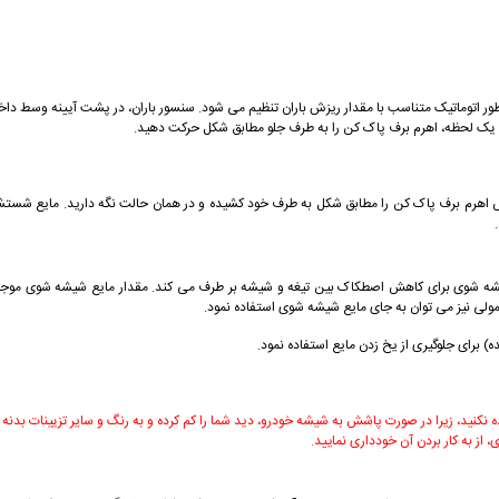
طور اتوماتیک متناسب با مقدار ريزش باران تنظیم می شود. سنسور باران، در پشت آیینه وسط دا
يا یک لحظه، اهرم برف پاک کن را به طرف جلو مطابق شكل حركت دهید.
 گذاشته و يا موتور را روشن كنيد. سپس اهرم برف پاک کن را مطابق شكل به طرف خود كشيده و در همان حالت نگ
ه شوی برای كاهش اصطكاک بين تيغه و شيشه بر طرف می كند. مقدار مايع شيشه شوی موجود 
عمولی نيز می توان به جای مايع شيشه شوی استفاده نمود.
برای جلوگيری از يخ زدن مايع استفاده نمود.
ه نكنيد، زيرا در صورت پاشش به شيشه خودرو، ديد شما را كم كرده و به رنگ و ساير تزیينات بدن
 به کار بردن آن خودداری نمایید.