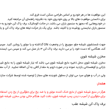
این موقعیت ها در هر خودرو بر اساس طراحی ممکن است فرق کند.
برای دانستن موقعیت های بالا بر روی خودروی خود به دفترچه راهنمای آن مراجعه کنید.
در خودروهایی که مجهز به سنسور باران می باشد، در حالت اتوماتیک، برف پاک کن خودرو به 
سنسور باران نبايستی پوشيده و يا كثيف باشد. برای یک بار حركت تيغه های برف پاک کن و 
جهت شستشوی شیشه جلو، سوییچ را در وضعيت ON
كند، هنگامی كه دست خود را بر می داريد برف پاک کن 3 بار عمل می کند و سپس می ایستد.
مخزن شیشه شوی
مخزن شيشه شوی محل ذخيره مايع شيشه شوی می باشد كه نياز شيشه شوی را به مايع شيش
بارانی و کوهستانی بازديد نموده و در صورت لزوم به مقدار كافی به آن اضافه نماييد. از آب م
ولی در آب و هوای سرد می توان از محلول شوینده های مجاز ( توصیه شده توسط شركت سازنده) 
هشدار:
هرگز در منبع شيشه شوی از مايع خنک كننده موتور و يا ضد يخ برای جلوگيری از یخ زدن استفاد
برای جلوگیری از آسیب دیدن پمپ شیشه شوی، دقت کنید هنگام خالی بودن مخزن شیشه شوی، از
برف پاک کن شیشه عقب