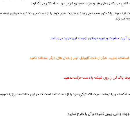
لت تيغه برف پاک كن صدمه می بيند و قابليت های خود را از دست می دهد و همچنين تيغه صد
مه می زند.
 آورد. حشرات و شیره درختان از جمله این موارد می باشد.
اده نماييد. هرگز از نفت، گازوئيل، تينر و حلال های ديگر استفاده نكنيد.
ی برف پاک کن را روی شیشه با دست حرکت ندهید.
ه، شكسته و يا تيغه خاصيت الاستيكي خود را از دست داده است كه در اين حالت ها نياز به تعويض
 جهت جانبی بيرون كشيده و آن را خارج نماييد.