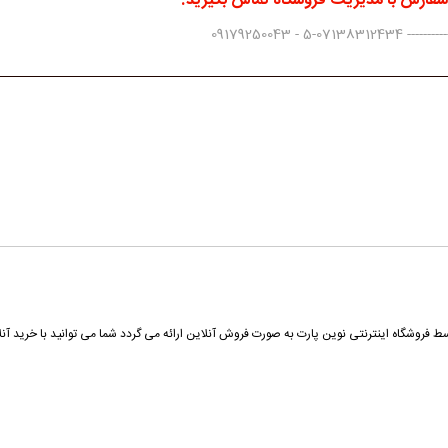
 سفارش با مدیریت فروشگاه تماس بگیرید.
0917925004
ی لیفان X60 از محصولاتی تولیدی لیفان (LIFAN) می باشد که توسط فروشگاه اینترنتی نوین پارت به صورت فروش آنلاین ارائه می گ