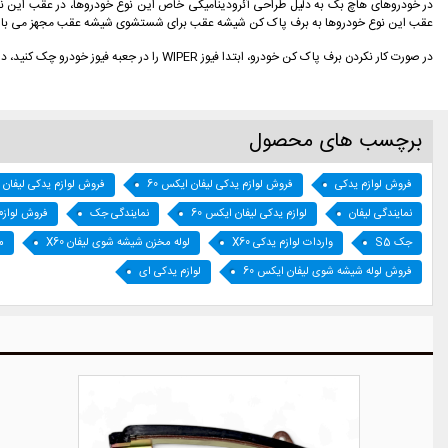
در خودروهای هاچ بک به دلیل طراحی آئرودینامیکی خاص اين نوع خودروها، در عقب اين نو
عقب اين نوع خودروها به برف پاک کن شیشه عقب برای شستشوی شیشه عقب مجهز می باشد. و
در صورت كار نكردن برف پاک کن خودرو، ابتدا فيوز WIPER را در جعبه فيوز خودرو چک كنيد، در صورت سوخته بودن فيوز، آن را تعويض كنيد. در صورتی كه ايراد از فيوز نبود برای رفع عيب به نمايندگی های مجاز شركت سايپا یدک مراجعه کنید.
برچسب های محصول
فروش لوازم یدکی
فروش لوازم یدکی لیفان ایکس 60
فروش لوازم یدکی لیفان
نمایندگی لیفان
لوازم یدکی لیفان ایکس 60
نمایندگی جک
فروش لواز
جک S5
واردات لوازم یدکی X60
لوله مخزن شیشه شوی لیفان X60
م
فروش لوله شیشه شوی لیفان ایکس 60
لوازم یدکی ای