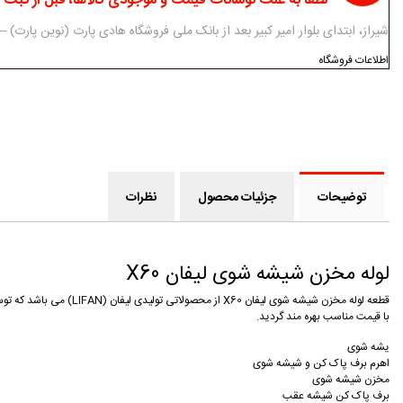
لطفا به علت نوسانات قیمت و موجودی کالاها، قبل از ثبت
شیراز، ابتدای بلوار امیر کبیر بعد از بانک ملی فروشگاه هادی پارت (نوین پارت) ------------ 07138312434-5 - 3
اطلاعات فروشگاه
توضیحات
جزئیات محصول
نظرات
لوله مخزن شیشه شوی لیفان X60
قطعه لوله مخزن شیشه شو
با قیمت مناسب بهره مند گردید.
یشه شوی
اهرم برف پاک کن و شیشه شوی
مخزن شیشه شوی
برف پاک کن شیشه عقب