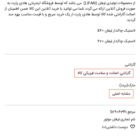
از محصولات تولیدی لیفان (LIFAN) می باشد که توسط فروشگاه اینترنتی هادی پارت به
صورت فروش آنلاین ارائه می گردد شما می توانید با خرید آنلاین این کالا ضمن اطمینان از
اصالت گارانتی شده کالا توسط هادی پارت از یک خرید سریع و با قیمت مناسب بهره مند
گردید.
لاستیک چاکدار لیفان X60
لاستیک چاکدار لیفان 620
گارانتی
گارانتي اصالت و سلامت فيزيکي کالا
مارک(برند):
مشابه اصلی
مرجع:
S2906341
نام تجاری:
لیفان موتور
دوست داشتن
101