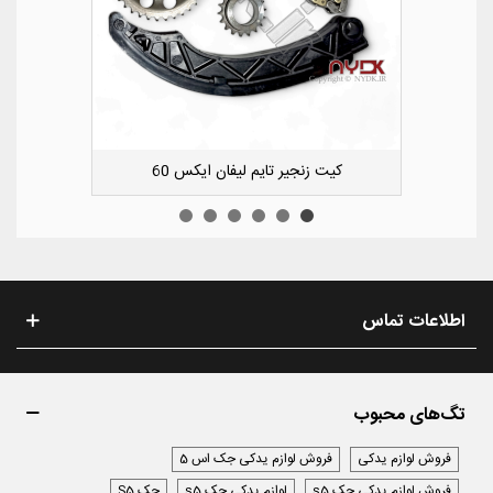
کشویی کوچک سپر عقب راست لیفان ایکس 50
اطلاعات تماس
تگ‌های محبوب
فروش لوازم یدکی
فروش لوازم یدکی جک اس 5
فروش لوازم یدکی جک s5
لوازم یدکی جک s5
جک S5