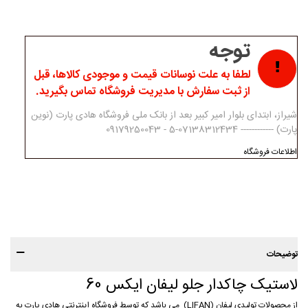
توجه
لطفا به علت نوسانات قیمت و موجودی کالاها، قبل
از ثبت سفارش با مدیریت فروشگاه تماس بگیرید.
شیراز، ابتدای بلوار امیر کبیر بعد از بانک ملی فروشگاه هادی پارت (نوین
پارت) ------------ 07138312434-5 - 09179250043
اطلاعات فروشگاه
توضیحات
لاستیک چاکدار جلو لیفان ایکس 60
از محصولات تولیدی لیفان (LIFAN) می باشد که توسط فروشگاه اینترنتی هادی پارت به