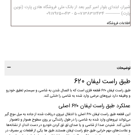
شیراز، ابتدای بلوار امیر کبیر بعد از بانک ملی فروشگاه هادی پارت (نوین
پارت) ------------ 07138312434-5 - 09179250043
اطلاعات فروشگاه
توضیحات
طبق راست لیفان 620
طبق راست لیفان ۶۲۰ قطعه فلزی است که با اتصال شدن به شاسی و سیستم تعلیق خودرو
و وظیفه دارد نیروهای عرضی وارد شده به شاسی را خنثی کند.
عملکرد طبق راست لیفان ۶۲۰ اصلی
این قطعه طبق راست لیفان ۶۲۰ اصلی با انتقال نیروی دریافت شده از جاده به میل موج گیر
می‌تواند نیروهای وارد شده به شاسی را در طول رانندگی بر روی سطوح هموار و ناهموار
خنثی کند. شنیدن صدا از شاسی و یا صدای تق تق کردن خودرو در دست انداز، از نشانه‌ها
و علامت‌های مهم خرابی طبق جلو راست لیفان هستند.طبق ها یکی از قطعات پر مصرف در