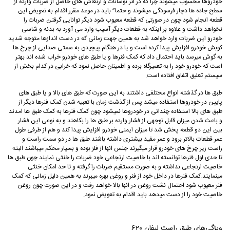
خودروها محسوب میشوند چرا که در اثر نوسانات و ارتعاش های حاصل از ضربات وارده از
سطح جاده ها دچار فرسودگی میشوند و حتما” باید در موعد مقرر اقدام به تعویض این
قطعه انجام شود چون در صورتی که قطعه معیوب شود دیگر توانایی گرفتن ضربات را
نخواهد داشت و علاوه بر اینکه به قطعات دیگر آسیب وارد می آورد به بدنه و شاسی
خودرو این ضربات وارد خواهد شد به همین جهت زمانی که در دست اندازها متوجه شدید
کوبش خودرو افزایش پیدا کرده است و یا در هنگام پیچیدن به سمتی صدایی از چرخ ها
به گوش میرسد باید احتمال داد که کمک فنرها و یا طبق های خودرو خراب شده اند بهتر
است که خودرو خود را به تعمیرگاه برده و اطمینان حاصل نمود که خرابی در کدام بخش از
سیستم تعلیق اتفاق افتاده است.
طبق ها در گذشته انواع مختلفی داشتند به این صورت که طبق های بالا و یا طبق های
پایین در خودروها استفاده میشد پس از گذشت زمان با تعبیه شدن کمک فنرها دیگر از
طبق های بالا استفاده چندانی در خودروها نمیشود چون کمک فنرها به کمک طبق ها امدند
و باعث شدن میزان قابل توجهی از فشار وارده بر طبق ها را بکاهند و به نوعی این فشار
بین این دو قطعه پخش شد تا میزان ایمنی خودرو افزایش پیدا کند و هم از طرفی طول
عمر قطعات بالاتر برود و عمر مفید بیشتری داشته باشند.طبق ها در دو سمت راست و
راست زیر چرخ های خودرو قرار میگیرند جنس انها از فلز بوده و بسیار محکم میباشند البته
تا حدی لول فنرها توانسته اند با خاصیت ارتجاعی خود ضربات را خنثی نمایند چون طبق ها
خاصیت ارتجاعی نداشته و به صورت مستقیم ضربات را گرفته و تا حد امکان خنثی
مینمایند.کمک فنرها در داخل خود از فنر و روغن بهره میبرند به همین دلیل زمانی که کمک
فنر معیوب شود احتمال نشت روغن در انها بالا خواهد رفت و در این صورت چون روغن
خاصیت خود را از دست میدهد باید اقدام به تعویض نمود.
ویژگی‌های طبق راست لیفان 620