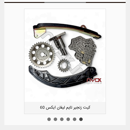
کشویی کوچک سپر عقب راست لیفان ایکس 50