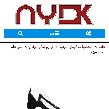
منو
خانه
>
محصولات کرمان موتور
>
لوازم یدکی لیفان
>
سپر جلو
لیفان X50