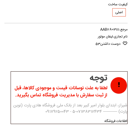
کیفیت ساخت
اصلی
مرجع:
AAB2803111
نام تجاری:
لیفان موتور
دوست داشتن
53
توجه
لطفا به علت نوسانات قیمت و موجودی کالاها، قبل
از ثبت سفارش با مدیریت فروشگاه تماس بگیرید.
شیراز، ابتدای بلوار امیر کبیر بعد از بانک ملی فروشگاه هادی پارت (نوین
پارت) ------------ 07138312434-5 - 09179250043
اطلاعات فروشگاه