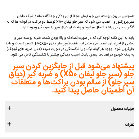
همچنین بر روی پوسته سپر جلو لیفان X50 لوازم یدکی جدا گانه مانند شبکه داخل
سپر،پروژکتور و... نصب می شود که سپر جلو لیفان X50 توسط دو براکت در گوشه ها که به
گلگیر وصل می باشد اتصال میشود و پشت ان دیاق سپر یا ضربه گیر وجود دارد .
باید به این نکته توجه کرد که در صورت تصادف و بالا بودن شدت ضربه پوسته سپر و
بعضی از اجزای ان اسیب می بیند. این قطعه(سپر جلو لیفان X50)قابل تعمیر نیست و باید
جایگزین شود. وجود هر گونه ترک و یا شکستگی در صورت ضربه (حتی ضربه های کوچک)
به بدنه خودرو در تصادف بعدی باعث اسیب دیدگی بیشتر یا شکستگی کامل می شود.
پیشنهاد می‌شود قبل از جایگزین کردن سپر
جلو (سپر جلو لیفان X50) و ضربه گیر (دیاق
سپر جلو) از سالم بودن براکت‌ها و متعلقات
آن اطمینان حاصل پیدا کنید.
جزئیات محصول
نظرات