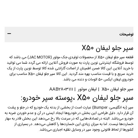
توضیحات
سپر جلو لیفان X50
قطعه سپر جلو لیفان X50 از محصولات تولیدی جک موتور (JAC MOTOR) می باشد که
توسط فروشگاه اینترنتی نوین پارت به صورت فروش آنلاین ارائه می گردد شما می توانید
با خرید آنلاین این کالا ضمن اطمینان از اصالت گارانتی شده کالا توسط نوین پارت از یک
خرید سریع و با قیمت مناسب بهره مند گردید. این کالا سپر جلو لیفان X50 مناسب برای
خودروی لیفان ایکس 50 اتومات و دنده می باشد.
سپر جلو لیفان X50 | لیفان موتور | AAB2803111
سپر جلو لیفان X50 ،پوسته سپر خودرو:
سپر (به انگلیسی: Bumper) عبارت است از بخشی از بدنه یک خودرو که در جلو و پشت
آن قرار دارد. دلیل طراحی این بخش در خودروها ایجاد ایمنی در آن و عدم خوردن ضربه به
خودرو می‌باشد. البته در تصادف‌هایی که در سرعت بالا رخ می‌دهد این بخش قادر به مهار
خسارت‌ها نیست. اما به میزان زیادی این خسارت‌ها را کاهش می‌دهد. در بسیاری از
کشورها از لحاظ قانونی وجود سپر در وسایل نقلیه اجباری می‌باشد.