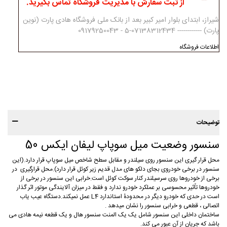
از ثبت سفارش با مدیریت فروشگاه تماس بگیرید.
شیراز، ابتدای بلوار امیر کبیر بعد از بانک ملی فروشگاه هادی پارت (نوین
پارت) ------------ 07138312434-5 - 09179250043
اطلاعات فروشگاه
توضیحات
سنسور وضعیت میل سوپاپ لیفان ایکس 50
محل قرار گیری این سنسور روی سیلندر و مقابل سطح شاخص میل سوپاپ قرار دارد.(این
سنسور در برخی خودروی بجای دلکو های مدل قدیم زیر کوئل قرار دارد).محل قرارگیری در
برخی از خودروها روی سرسیلندر کنار سوکت کوئل است.خرابی این سنسور در برخی از
خودروها تاًثیر محسوسی بر عملکرد خودرو ندارد و فقط در میزان آلایندگی موتور اثر گذار
است در حدی که خودرو دیگر در محدودۀ استاندارد L4 عمل نمیکند.دستگاه عیب یاب
اتصالی ، قطعی و خرابی سنسور را نشان میدهد .
ساختمان داخلی این سنسور شامل یک یک المنت سنسور هال و یک قطعه نیمه هادی می
باشد که جریان از آن عبور می کند.