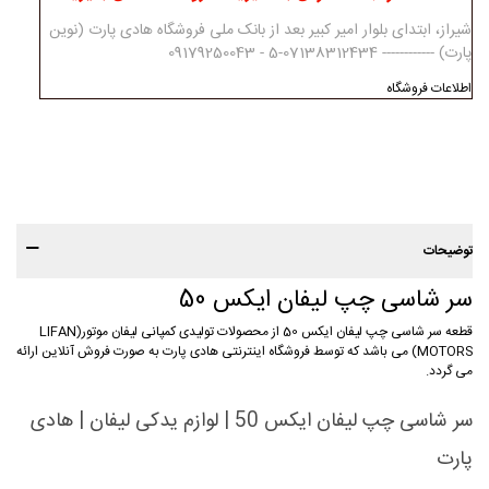
شیراز، ابتدای بلوار امیر کبیر بعد از بانک ملی فروشگاه هادی پارت (نوین
پارت) ------------ 07138312434-5 - 09179250043
اطلاعات فروشگاه
توضیحات
سر شاسی چپ لیفان ایکس 50
قطعه سر شاسی چپ لیفان ایکس 50 از محصولات تولیدی کمپانی لیفان موتور(LIFAN
MOTORS) می باشد که توسط فروشگاه اینترنتی هادی پارت به صورت فروش آنلاین ارائه
می گردد.
سر شاسی چپ لیفان ایکس 50 | لوازم یدکی لیفان | هادی
پارت