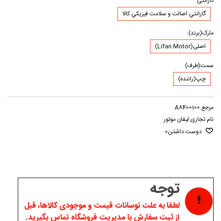
گارانتی
گارانتي اصالت و سلامت فيزيکي کالا
مارک(برند):
اصلی(Lifan Motor)
سمت(طرف)
چپ(راننده)
مرجع:
A8400100
نام تجاری:
لیفان موتور
دوست داشتن
0
توجه
لطفا به علت نوسانات قیمت و موجودی کالاها، قبل
از ثبت سفارش با مدیریت فروشگاه تماس بگیرید.