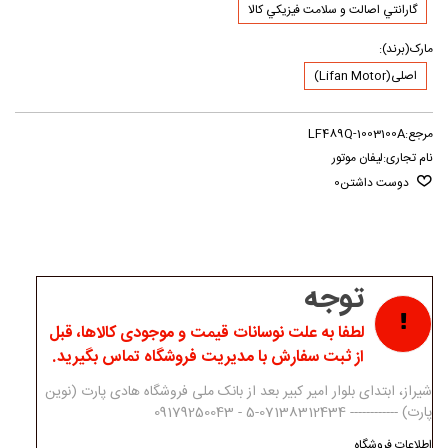
گارانتي اصالت و سلامت فيزيکي کالا
مارک(برند):
اصلی(Lifan Motor)
مرجع:
LF489Q-1003100A
نام تجاری:
لیفان موتور
دوست داشتن
0
توجه
لطفا به علت نوسانات قیمت و موجودی کالاها، قبل
از ثبت سفارش با مدیریت فروشگاه تماس بگیرید.
شیراز، ابتدای بلوار امیر کبیر بعد از بانک ملی فروشگاه هادی پارت (نوین
پارت) ------------ 07138312434-5 - 09179250043
اطلاعات فروشگاه