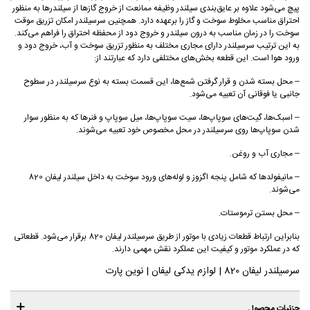
پیچ می‌شود علاوه بر عایق‌بندی سیلندر وظیفه‌ ممانعت از خروج گازها از سیلندرها به منظور
احتراق مناسب مخلوط سوخت و گاز را برعهده دارد. همچنین سرسیلندر امکان تزریق موقت
سوخت را در زمان مناسب به درون سیلندر و خروج دود از محفظه‌ احتراق را فراهم می‌کند.
به این ترتیب سرسیلندر دارای مجاری مختلف به منظور تزریق سوخت و آب، خروج دود و
ورود هوا است. این قطعه بخش‌های مختلفی دارد که عبارتند از:
– محل بسته شدن و قرار گرفتن شمع‌ها، این قسمت بسته به نوع سرسیلندر در سطوح
جانبی یا فوقانی آن تعبیه می‌شود.
– اسبک‌ها، گیت‌های سوپاپ‌ها، سیت سوپاپ‌ها، میل سوپاپ و فنرها که به منظور سوار
شدن سوپاپ‌ها روی سرسیلندر در محل مخصوص خود تعبیه می‌شوند.
– مجاری آب و روغن.
– مانیفولد‌ها که شامل پنجه اگزوز و لوله‌های ورود سوخت به داخل سیلندر لیفان 820
می‌شوند.
– محل بستن ترموستات.
بنابراین ارتباط قطعات زیادی با موتور از طریق سرسیلندر لیفان 820 برقرار می‌شود. قطعاتی
که در عملکرد موتور و کیفیت این عملکرد نقش مهمی دارند.
سرسیلندر لیفان 820 | لوازم یدکی لیفان | نوین پارت
جزئیات محصول