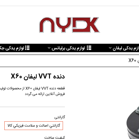
ازم یدکی لیفان
لوازم یدکی برلیانس
لوازم یدکی ج
دنده VVT لیفان X60
فروش آنلاین ارائه می گردد
گارانتی
گارانتي اصالت و سلامت فيزيکي کالا
کیفیت ساخت