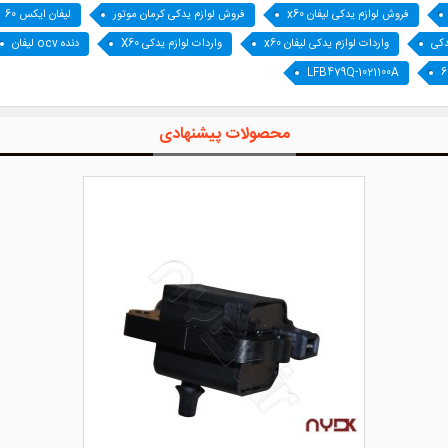
فروش لوازم یدکی لیفان x60
فروش لوازم یدکی کرمان موتور
لیفان ایکس 60
دکی
واردات لوازم یدکی لیفان x60
واردات لوازم یدکی X60
دنده ocv لیفان
LFB479Q-1021100A
محصولات پیشنهادی