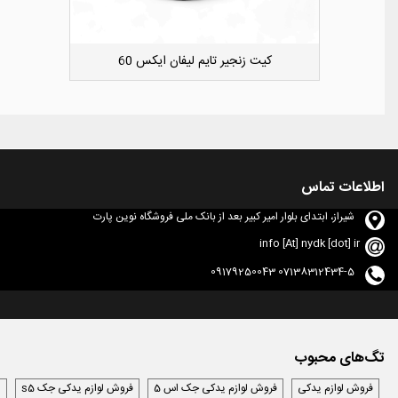
دوست داشتن
کشویی کوچک سپر عقب راست لیفان ایکس 50
اطلاعات تماس
شیراز، ابتدای بلوار امیر کبیر بعد از بانک ملی فروشگاه نوین پارت
info [At] nydk [dot] ir
07138312434-5 09179250043
تگ‌های محبوب
فروش لوازم یدکی
فروش لوازم یدکی جک اس 5
فروش لوازم یدکی جک s5
ل