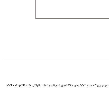
قطعه دنده VVT لیفان X60 از محصولات تولیدی کمپانی لیفان (Lifan Motor) می باشد که توسط فروشگاه اینترنتی هادی پارت به صورت فروش آنلاین ارائه می گردد شما می توانید با خرید آنلاین این کالا دنده VVT لیفان X60 ضمن اطمینان از اصالت گارانتی شده کالای دنده VVT