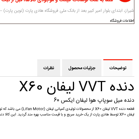
لطفا به علت نوسانات قیمت و موجودی کالاها، قبل از ثبت
شیراز، ابتدای بلوار امیر کبیر بعد از بانک ملی فروشگاه هادی پارت (نوین پارت) ------------ 07138312434-5 - 3
اطلاعات فروشگاه
توضیحات
جزئیات محصول
نظرات
دنده VVT لیفان X60
دنده میل سوپاپ هوا لیفان ایکس 60
لیفان X60 توسط هادی پارت از یک خرید سریع و با قیمت مناسب بهره مند گردید. این کالا دنده VVT لیفان X60 مناسب برای خودروی لیفان یکس 60 می باشد.