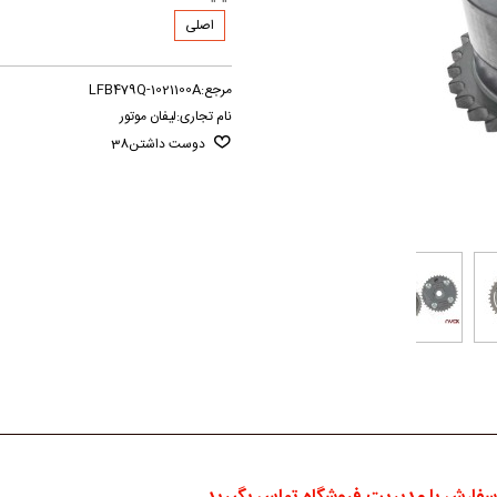
اصلی
مرجع:
LFB479Q-1021100A
نام تجاری:
لیفان موتور
دوست داشتن
38