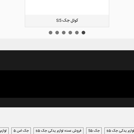
دوست داشتن
کیت زنجیر تایم لیفان ایکس 60
وازم یدکی جک s5
جک S5
فروش عمده لوازم یدکی جک s5
جک اس 5
لوازم