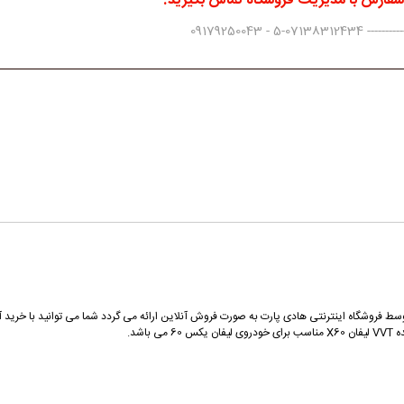
 سفارش با مدیریت فروشگاه تماس بگیرید.
0917925004