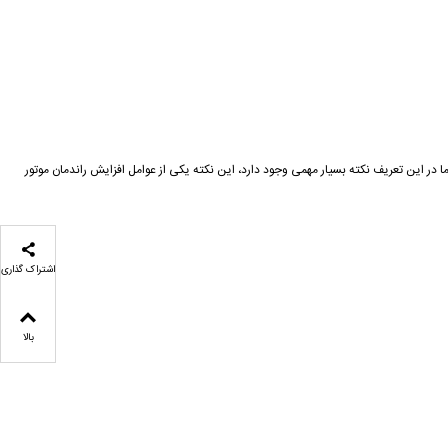
رحله تراکم صورت می گیرد. تا به حال بار ها تعریف این ۲ مرحله از چرخه کاری موتور را شنیده ایم، اما در این تعریف نکته بسیار مهمی وجود دارد، این نکته یکی از عوامل افزایش راندمان موتور
اشتراک گذاری
بالا