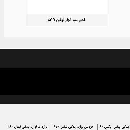
کوئل جک S5
دوست داشتن
 یدکی لیفان ایکس 60
فروش لوازم یدکی لیفان 620
واردات لوازم یدکی لیفان x60