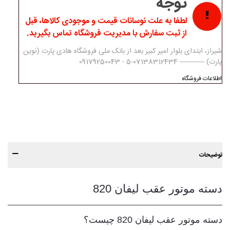
توجه
لطفا به علت نوسانات قیمت و موجودی کالاها، قبل
از ثبت سفارش با مدیریت فروشگاه تماس بگیرید.
شیراز، ابتدای بلوار امیر کبیر بعد از بانک ملی فروشگاه هادی پارت (نوین
پارت) ------------ 07138312434-5 - 09179250043
اطلاعات فروشگاه
توضیحات
دسته موتور عقب لیفان 820
دسته موتور عقب لیفان 820 چیست؟