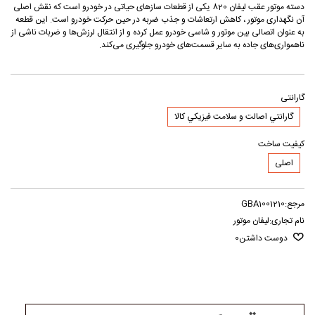
دسته موتور عقب لیفان 820 یکی از قطعات سازهای حیاتی در خودرو است که نقش اصلی
آن نگهداری موتور ، کاهش ارتعاشات و جذب ضربه در حین حرکت خودرو است. این قطعه
به عنوان اتصالی بین موتور و شاسی خودرو عمل کرده و از انتقال لرزش‌ها و ضربات ناشی از
ناهمواری‌های جاده به سایر قسمت‌های خودرو جلوگیری می‌کند.
گارانتی
گارانتي اصالت و سلامت فيزيکي کالا
کیفیت ساخت
اصلی
مرجع:
GBA1001210
نام تجاری:
لیفان موتور
دوست داشتن
0