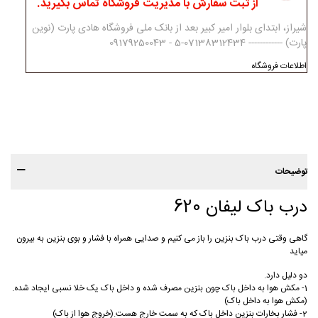
از ثبت سفارش با مدیریت فروشگاه تماس بگیرید.
شیراز، ابتدای بلوار امیر کبیر بعد از بانک ملی فروشگاه هادی پارت (نوین
پارت) ------------ 07138312434-5 - 09179250043
اطلاعات فروشگاه
توضیحات
درب باک لیفان 620
گاهی وقتی درب باک بنزین را باز می کنیم و صدایی همراه با فشار و بوی بنزین به بیرون
میاید
دو دلیل دارد.
1- مکش هوا به داخل باک چون بنزین مصرف شده و داخل باک یک خلا نسبی ایجاد شده.
(مکش هوا به داخل باک)
2- فشار بخارات بنزین داخل باک که به سمت خارج هست.(خروج هوا از باک)