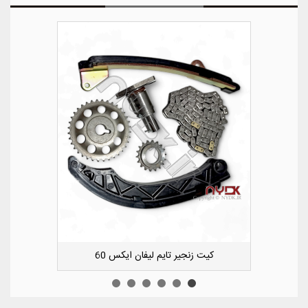
کشویی کوچک سپر عقب راست لیفان ایکس 50