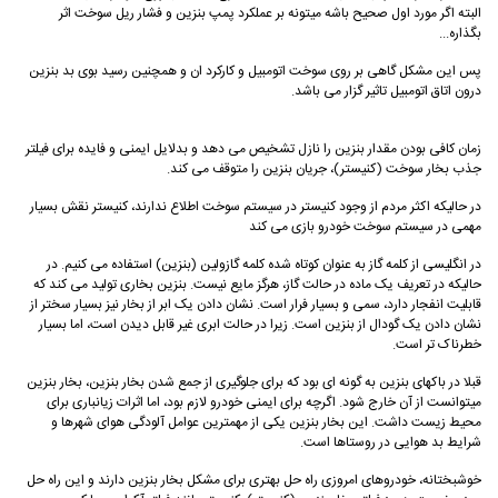
البته اگر مورد اول صحیح باشه میتونه بر عملکرد پمپ بنزین و فشار ریل سوخت اثر
بگذاره...
پس این مشکل گاهی بر روی سوخت اتومبیل و کارکرد ان و همچنین رسید بوی بد بنزین
درون اتاق اتومبیل تاثیر گزار می باشد.
زمان کافی بودن مقدار بنزین را نازل تشخیص می دهد و بدلایل ایمنی و فایده برای فیلتر
جذب بخار سوخت (کنیستر)، جریان بنزین را متوقف می کند.
در حالیکه اکثر مردم از وجود کنیستر در سیستم سوخت اطلاع ندارند، کنیستر نقش بسیار
مهمی در سیستم سوخت خودرو بازی می کند
در انگلیسی از کلمه گاز به عنوان کوتاه شده کلمه گازولین (بنزین) استفاده می کنیم. در
حالیکه در تعریف یک ماده در حالت گاز، هرگز مایع نیست. بنزین بخاری تولید می کند که
قابلیت انفجار دارد، سمی و بسیار فرار است. نشان دادن یک ابر از بخار نیز بسیار سختر از
نشان دادن یک گودال از بنزین است. زیرا در حالت ابری غیر قابل دیدن است، اما بسیار
خطرناک تر است.
قبلا در باکهای بنزین به گونه ای بود که برای جلوگیری از جمع شدن بخار بنزین، بخار بنزین
میتوانست از آن خارج شود. اگرچه برای ایمنی خودرو لازم بود، اما اثرات زیانباری برای
محیط زیست داشت. این بخار بنزین یکی از مهمترین عوامل آلودگی هوای شهرها و
شرایط بد هوایی در روستاها است.
خوشبختانه، خودروهای امروزی راه حل بهتری برای مشکل بخار بنزین دارند و این راه حل