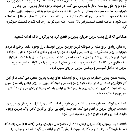
چیزی نیست به جز فیلتر بخار بنزین (کنیستر). کنیستر مانند فیلتر آکواریوم با کربن پر می
شود و به طور پیوسته بخار را بررسی می کند. در صورت وجود بخار بنزین، این بخار را
دوباره به سامانه سوخت رسانی وارد می کند تا به داخل موتور رفته و بسوزد. بنزین مایع
تاثیرات مخرب زیادی بر روی کنیستر دارد. تا جایی که بعد از مدتی کنیستر غیر قابل استفاده
می شود و هزینه تعمیر کنیستر نیز بالا است. البته می تواند از خراب شدن کنیستر جلوگیری
کرد.
هنگامی که نازل پمپ بنزین جریان بنزین را قطع کرد، به پر کردن باک ادامه ندهید
راه های زیادی برای غلبه بر متوقف کردن جریان بنزین توسط نازل وجود دارد. برخی از مردم
دوباره بر روی دستگیره نازل فشار می آورند تا دوباره بنزین داخل باک شود و نازل متوقف
شود. این کار را تا پر شدن کامل باک انجام می دهند. بعضی دیگر نازل را تا گردنه فیلتراز
باک خارج می کنند تا نتواند جریان بنزین را قطع کند. هر دو را می تواند منجر به ورود
بنزین به داخل کنیستر و ریختن بنزین بر روی زمین گردد.
ریخته شدن بنزین خطرات زیادی دارد و ایستگاه های پمپ بنزین سعی می کنند تا از این
کار جلوگیری کنند. پر کردن باک خودرو موجب می شود که بنزین بر روی لباس راننده و زمین
ریخته شود. کمترین ضررش، بوی بنزین گرفتن لباس راننده و بیشترینش می تواند آتش
سوزیهای گسترده باشد.
شما نمی توانید به طور معمول باک بنزین خود را لبالب کنید. زیرا نازل پمپ بنزین در زمان
مناسب جریان بنزین را قطع می کند. هر چند راههایی برای پر کردن کامل باک بنزین وجود
دارند، اما این کار به هیچ عنوان توصیه نمی شود.
قطعه درب بیرونی باک بنزین لیفان 620 از محصولاتی تولیدی لیفان (LIFAN) می باشد که
توسط فروشگاه اینترنتی نیلاکا به صورت فروش آنلاین ارائه می گردد شما می توانید با