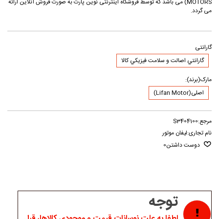
MOTORS) می باشد که توسط فروشگاه اینترنتی نوین پارت به صورت فروش آنلاین ارائه
می گردد.
گارانتی
گارانتي اصالت و سلامت فيزيکي کالا
مارک(برند):
اصلی(Lifan Motor)
مرجع:
S3404100
نام تجاری:
لیفان موتور
دوست داشتن
0
توجه
لطفا به علت نوسانات قیمت و موجودی کالاها، قبل