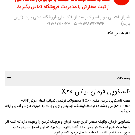
از ثبت سفارش با مدیریت فروشگاه تماس بگیرید.
شیراز، ابتدای بلوار امیر کبیر بعد از بانک ملی فروشگاه هادی پارت (نوین
پارت) ------------ 07138312434-5 - 09179250043
اطلاعات فروشگاه
توضیحات
تلسکوپی فرمان لیفان X60
قطعه تلسکوپی فرمان لیفان X60 از محصولات تولیدی کمپانی لیفان موتور(LIFAN
MOTORS) می باشد که توسط فروشگاه اینترنتی نوین پارت به صورت فروش آنلاین ارائه
می گردد.
تلسکوپی فرمان، وظیفه متصل کردن جعبه فرمان و غربیلک فرمان را برعهده دارد که البته اگر
با موقعیت های قطعات در لیفان X60 آشنا باشید می‌دانید که این اتصال نمی‌تواند به
صورت مستقیم باشد بلکه باید با میل فرمان انجام شود.