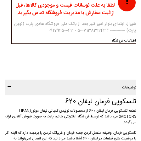
لطفا به علت نوسانات قیمت و موجودی کالاها، قبل
از ثبت سفارش با مدیریت فروشگاه تماس بگیرید.
شیراز، ابتدای بلوار امیر کبیر بعد از بانک ملی فروشگاه هادی پارت (نوین
پارت) ------------ 07138312434-5 - 09179250043
اطلاعات فروشگاه
توضیحات
تلسکوپی فرمان لیفان 620
قطعه تلسکوپی فرمان لیفان 620 از محصولات تولیدی کمپانی لیفان موتور(LIFAN
MOTORS) می باشد که توسط فروشگاه اینترنتی هادی پارت به صورت فروش آنلاین ارائه
می گردد.
تلسکوپی فرمان، وظیفه متصل کردن جعبه فرمان و غربیلک فرمان را برعهده دارد که البته اگر
با موقعیت های قطعات در لیفان 620 آشنا باشید می‌دانید که این اتصال نمی‌تواند به