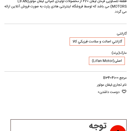
قطعه تلسکوپی فرمان لیفان 620 از محصولات تولیدی کمپانی لیفان موتور(LIFAN
MOTORS) می باشد که توسط فروشگاه اینترنتی هادی پارت به صورت فروش آنلاین ارائه
می گردد.
گارانتی
گارانتي اصالت و سلامت فيزيکي کالا
مارک(برند):
اصلی(Lifan Motor)
مرجع:
B3404100
نام تجاری:
لیفان موتور
دوست داشتن
0
توجه