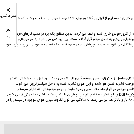
اشتراک گذاری
ن کار باید مقداری از انرژی و گشتاور تولید شده توسط موتور را صرف عملیات تراکم هوا و
که از اگزوز خودرو خارج شده و تلف می گردد. بدین منظور یک پره در مسیر گازهای خروجی
بالا
هوای ورودی به داخل موتور قرار گرفته است، این پره کمپرسور نام دارد. در دورهای پائین،
سور منتقل می شود اما سرعت چرخش آن در حدی نیست که تغییر محسوسی در روند ورود هوا
ازهای حاصل از احتراق به میزان چشم گیری افزایش می یابد، این انرژی به پره هائی که در
د، موجب فشرده شدن هوا شده و این هوای فشرده شده به داخل سیلندر تزریق می شود،
اخل سیلندر در اثر ایجاد خلاء نسبی وجود دارد؛ ولی در موتورهائی که دارای سیستم
توربوشارژر هستند، از آنجا که هوای فشرده شده در پشت سوپاپ هوا وجود دارد، به محض اینکه سوپاپ باز می شود، هوا با فشار بالا به داخل سیلندر تزریق می شود، سیستم پاشش این نوع موتورها DGI و یا پاشش مستقیم نام دارد و بنزین با فشار بالا به داخل سیلندر تزریق می شود.
میزان فشار بنزین در ریل سوخت در موتورهای فاقد سیستم توربوشارژر حدود 3.5 بار است ولی میزان فشار سوخت در ریل سوخت در موتورهائی که مجهز به سیستم توربوشارژر هستند، تا حدود 80 بار و بالاتر هم نیز می رسد، به سادگی می توان تفاوت میزان هوای موجود در سیلندر را در