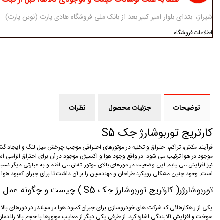
لطفا به علت نوسانات قیمت و موجودی کالاها، قبل از ثبت
شیراز، ابتدای بلوار امیر کبیر بعد از بانک ملی فروشگاه هادی پارت (نوین پارت) ------------ 07138312434-5 - 3
اطلاعات فروشگاه
توضیحات
جزئیات محصول
نظرات
کارتریج توربوشارژ جک S5
فرآیند مکش، تراکم، احتراق و تخلیه در موتورهای احتراقی موجب چرخش میل لنگ و ایجاد گشت
موجود در هوا ترکیب می شود. در واقع وجود هوا و اکسیژن موجود در آن برای احتراق الزامی 
نیز افزایش می یابد. این وضعیت در دورهای بالای موتور اتفاق می افتد و به عبارتی دیگر ن
است. وجود چنین مشکلی رویکرد طراحان و مهندسین را بر آن داشت تا برای جبران کمبود هوا در 
توربوشارژر( کارتریج توربوشارژ جک S5 ) چیست و چگونه عمل می کند؟
یکی از راهکارهائی که شرکت های خودروسازی برای جبران کمبود هوا در سیلندر در دورهای بالا 
سوخت و افزایش آلایندگی اشاره کرد، از طرفی یکی دیگر از معایب موتورها با حجم بالا راندما