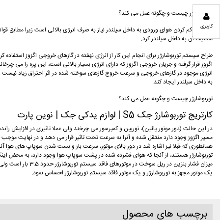
توربوشارژر چیست و چگونه عمل می کند؟
کاربری
برای متراکم کردن هوای ورودی به داخل سیلندر نیاز به صرف انرژی بالائی است زیرا مطابق قوانی
هدایت آن به داخل سیلندر کرد.
طراح سیستم توربوشارژر برای انجام این کار از انرژی نهفته در گازهای خروجی اگزوز استفاده 
اگزوز قرار گرفته و جریان خروجی اگزوز که دارای انرژی بسیار بالائی است، این پره را می چرخ
انرژی موجود در گازهای خروجی و سرعت خروج گازهای سوخته شده در اثر احتراق زیاد نیست
به داخل سیلندر ایجاد کند.
توربوشارژر چیست و چگونه عمل می کند؟
کارتریج توربوشارژ جک S5 | لوازم یدکی جک | نوین پارت
در این حالت (دور موتور پائین)، توربین و کمپرسور می چرخند ولی عملا تاثیری در افزایش راند
مسیر اگزوز وجود دارد منتقل شده و آنرا به سرعت تحت تاثیر قرار می دهد و در نهایت موجب
همانطوری که قبلا نیز اشاره شد در دور بالای موتور، سرعت باز و بست شدن سوپاپ های هوا آن
یک موتور مجهز به توربوشارژر و یک موتور فاقد سیستم توربوشارژر احساس نمود.
برچسب های محصول