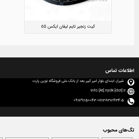
دوست داشتن
کشویی کوچک سپر عقب راست لیفان ایکس 50
اطلاعات تماس
شیراز، ابتدای بلوار امیر کبیر بعد از بانک ملی فروشگاه نوین پارت
info [At] nydk [dot] ir
07138312434-5 09179250043
تگ‌های محبوب