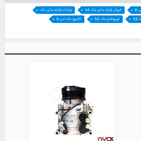
 5
فروش لوازم یدکی جک s5
واردات لوازم یدکی جک
S5
توربوشارژ جک S5
کاتریج جک اس 5