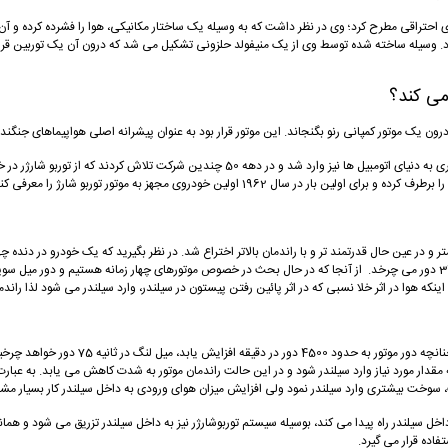
 موتورهای احتراقی مطرح کرد؛ وی در نظر داشت که به وسیله یک ساختار مکانیکی، هوا را فشرده کرده 
ه نام توربو شارژر را اختراع کرد. وسیله ساخته شده توسط وی از یک منیفولد حلزونی تشکیل می شد که درون آن یک
 موتور کمپانی رنو بگنجاند. این موتور قرار بود به‌ عنوان پیشرانه‌ اصلی هواپیماهای جنگنده م
پس از گذشت چندین سال از آغاز استفاده از تکنولوژی توربو شارژر در صنعت هوایی، این فناوری به 
 اولین خودروی مجهز به موتور توربو شارژ را معرفی کند.
در این وضعیت حدود 2000 دور در دقیقه بوده و در این وضعیت میل لنگ در هر ثانیه حدود 34 دور می چرخد. از آنجا که در حال بحث در 
ه مقدار مورد نیاز وارد سیلندر شود و در این حالت راندمان موتور به شدت کاهش می یابد. به
سوخت بیشتری وارد سیلندر نمود ولی افزایش میزان هوای ورودی به داخل سیلندر کار بسیار م
داخل سیلندر راه پیدا می کند، بوسیله سیستم توربوشارژر نیز به داخل سیلندر تزریق می شود و همانط
فاده قرار می گیرد.