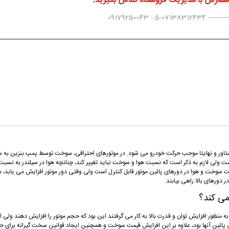
 سفارش با مدیریت فروشگاه تماس بگیرید.
0917925004
اور و نهایتا موجب حرکت خودرو می شود. در موتورهای احتراقی، سوخت توسط پمپ بنزین به سمت 
است ولی لازم به ذکر است که نسبت هوا و سوخت نباید تغییر کند، چنانچه هوا در سیلندر به نس
سبت سوخت و هوا در دورهای پائین موتور قابل کنترل است ولی وقتی دور موتور افزایش می یابد، 
دورهای بالا راهی بیابند.
به منظور افزایش توان و قدرت بالا به کار می گرفتند این بود که حجم موتور را افزایش دهند ولی
ن پائین آنها بود، علاوه بر این افزایش قیمت سوخت و همچنین ایجاد قوانین سخت گیرانه برای جل