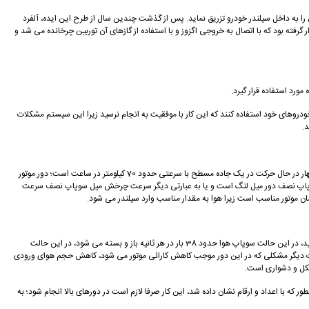
و آن را به داخل سیلندر خودرو تزریق نماید. پس از گذشت چندین سال از طرح این ایده، آلفرد
 توربین قرار گرفته بود که با اتصال به خروجی اگزوز و با استفاده از گازهای آن توربین چرخانده می شد و
ورد استفاده قرار گیرد.
دنیای اتومبیل ها نیز وارد شد و در دهه 50 چندین شرکت تلاش کردند که از توربو شارژر در خودروهای خود استفاده کنند که این کار با موفقیت به انجام نرسید زیرا این سیستم مشکلات
معادل نام توربو شارژ در فارسی پرخوران است که با هدف طراحی موتورهای سبک تر با حجم کمتر و در عین حال قدرتمند تر و با راندمان بالاتر اختراع شد. در نظر بگیرید که یک خودرو در دنده چهار در حال حرکت در یک جاده مسطح با سرعتی حدود 70 کیلومتر در ساعت است؛ دور موتور
خصوص موتورهای چهار زمانه هستیم و دور میل سوپاپ نصف دور میل لنگ است و یا به عبارتی دیگر سرعت چرخش میل سوپاپ نصف سرعت
حال اگر راننده قصد افزایش سرعت خودرو را داشته باشد، می بایست پدال گاز را فشار دهد، چنانچه دور موتور به حدود 4500 دور در دقیقه افزایش یابد، میل لنگ در ثانیه 75 دور خواهد چرخید، در این حالت سوپاپ هوا حدود 38 بار در هر ثانیه باز و بسته می شود، در این حالت
 عبارت دیگر مشکلی که در این دور موجب کاهش کارائی موتور می شود، کاهش حجم هوای ورودی
شکل و دشواری است.
ور که با اعداد و ارقام نشان داده شد، این کار صرفا لازم است در دورهای بالا انجام شود؛ به