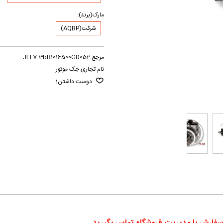
مارک(برند):
شرکت(AQBP)
مرجع:
JEF7-3bB1016500GD052
نام تجاری:
جک موتور
دوست داشتن
1