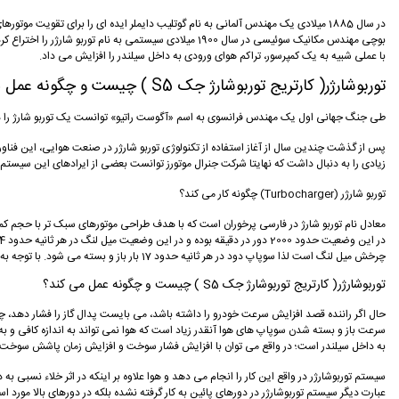
در سال 1885 میلادی یک مهندس آلمانی به نام گوتلیب دایملر ایده ای را برای تقویت
بوچی مهندس مکانیک سوئیسی در سال 1900 میلادی سیستمی ب
با عملی شبیه به یک کمپرسور، تراکم هوای ورودی به داخل سیلندر را افزایش می داد.
توربوشارژر( کارتریج توربوشارژ جک S5 ) چیست و چگونه عمل می کند؟
طی جنگ جهانی اول یک مهندس فرانسوی به اسم «آگوست راتیو» توانست یک توربو شارژ را درون یک
زیادی را به دنبال داشت که نهایتا شرکت جنرال موتورز توانست بعضی از ایرادهای این سیستم را برطرف کرده و برای اولین بار در سال 1962
توربو شارژر (Turbocharger) چگونه کار می کند؟
چرخش میل لنگ است لذا سوپاپ دود در هر ثانیه حدود 17 بار باز و بسته می شود. با توجه به اینکه هوا در اثر خلا نسبی که در اثر پائین رفتن پیستون در سیلندر، وارد سیلندر می شود لذا راندمان موتور مناسب است زیرا هوا به مقدار مناسب وارد سیلندر می شود.
توربوشارژر( کارتریج توربوشارژ جک S5 ) چیست و چگونه عمل می کند؟
سرعت باز و بسته شدن سوپاپ های هوا آنقدر زیاد است که هوا نمی تواند به اندازه کافی و ب
به داخل سیلندر است؛ در واقع می توان با افزایش فشار سوخت و افزایش زمان پاشش سوخت، 
سیستم توربوشارژر در واقع این کار را انجام می دهد و هوا علاوه بر اینکه در اثر خلاء نسبی به 
عبارت دیگر سیستم توربوشارژر در دورهای پائین به کار گرفته نشده بلکه در دورهای بالا مورد است