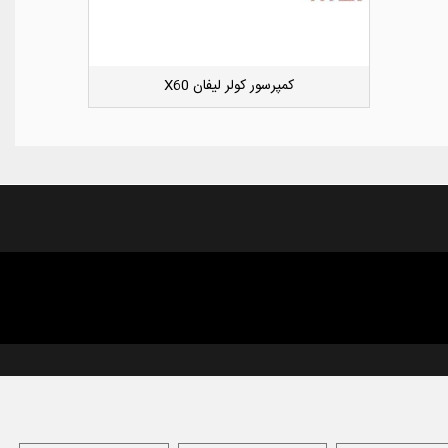
کوئل جک S5
دوست داشتن