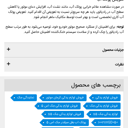
در صورت مشاهده علائم خرابی پولک آب، مانند نشت آب، افزایش دمای موتور یا کاهش
سطح آب در رادیاتور، باید هر چه سریع‌تر نسبت به تعویض آن اقدام کنید. تعویض پولک
آب کاری تخصصی است و بهتر است توسط مکانیک ماهر انجام شود.
توجه:
برای اطمینان از عملکرد صحیح موتور خودرو خود، توصیه می‌شود به طور مرتب سطح
آب رادیاتور را چک کرده و از سلامت سیستم خنک‌کننده اطمینان حاصل کنید.
جزئیات محصول
نظرات
برچسب های محصول
فروش لوازم یدکی
فروش لوازم یدکی کرمان موتور
نمایندگی جک
فروش لوازم یدکی جک
فروش لوازم یدکی جک اس 5
لوازم یدکی جک s5
فروش لوازم یدکی جک s5
1002117GD050
پولک اب بغل سیلندر جک اس 5