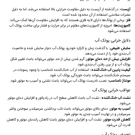
آزبست:
در گذشته از آزبست به دلیل مقاومت حرارتی بالا استفاده می‌شد، اما به دلیل
مضرات سلامتی استفاده از آن محدود شده است.
فلز:
برخی از پولک‌ها دارای لایه فلزی هستند که به افزایش مقاومت آن‌ها کمک می‌کند.
کامپوزیت‌ها:
امروزه از کامپوزیت‌های مقاوم در برابر حرارت و فشار برای ساخت پولک آب
استفاده می‌شود.
دلایل خرابی پولک آب
سایش طبیعی:
با گذشت زمان و کارکرد خودرو، پولک آب دچار سایش شده و خاصیت
آب‌بندی خود را از دست می‌دهد.
افزایش بیش از حد دمای موتور:
گرم شدن بیش از حد موتور می‌تواند باعث تغییر شکل
پولک آب و از بین رفتن آب‌بندی شود.
کیفیت پایین آب خنک‌کننده:
استفاده از آب خنک‌کننده نامناسب یا وجود رسوبات در
سیستم خنک‌کننده می‌تواند باعث خوردگی پولک آب شود.
مونتاژ نامناسب:
نصب نادرست پولک آب می‌تواند باعث نشتی و آسیب به موتور شود.
عواقب خرابی پولک آب
نشت آب خنک‌کننده:
نشت آب باعث کاهش سطح آب در رادیاتور و افزایش دمای موتور
می‌شود.
آسیب به موتور:
دمای بالای موتور می‌تواند باعث تاب برداشتن سرسیلندر، سوختن واشر
سرسیلندر و در نهایت آسیب جدی به موتور شود.
کاهش قدرت موتور:
نشت آب و افزایش دمای موتور باعث کاهش راندمان موتور و کاهش
قدرت آن می‌شود.
تعویض پولک آب