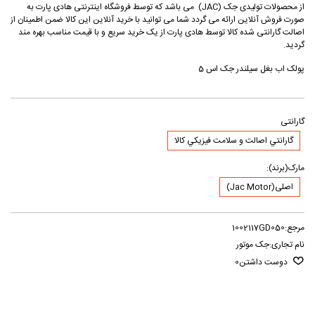
از محصولات تولیدی جک (JAC) می باشد که توسط فروشگاه اینترنتی هادی پارت به
صورت فروش آنلاین ارائه می گردد شما می توانید با خرید آنلاین این کالا ضمن اطمینان از
اصالت گارانتی شده کالا توسط هادی پارت از یک خرید سریع و با قیمت مناسب بهره مند
گردید.
پولک اب بغل سیلندر جک اس 5
گارانتی
گارانتي اصالت و سلامت فيزيکي کالا
مارک(برند):
اصلی(Jac Motor)
مرجع:
1002117GD050
نام تجاری:
جک موتور
دوست داشتن
0