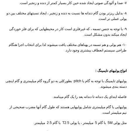
۷- صدا و آلودگی صوتی ایجاد شده حین کار بسیار کمتر از دنده و زنجیر است.
۸- بدلیل ریزتر بودن گام دندانه ها نسبت به دنده و زنجیر ، ایجاد نسبتهای مختلف بین دو
پولی عملی تر است.
۹- با توجه به جنس تسمه ، که غیرفلزی است کار در محیطهایی که برای فلز خوردگی
ایجاد میکند بدون مشکل است.
۱۰- هم پولی و هم تسمه در پهناهای مختلف یافت میشوند لذا برای انتخاب اجزا هنگام
طراحی سیستم انعطاف بیشتری وجود دارد.
انواع پولیهای تایمینگ :
پولیهای تایمینگ با توجه به گام یا pitch بطورکلی به دو گروه گام میلیمتری و گام اینچی
دسته بندی میشوند.
فاصله ابتدای یک دندانه تا دندانه بعد را یک گام مینامند.
پولیهایی با گام میلیمتری شامل پولیهایی هستند که طول گام آنها مضرب صحیحی از
نیم میلیمتر است.
مثل پولی 5M با گام 5 میلیمتر ، یا پولی T2.5 با گام 2.5 میلیمتر.