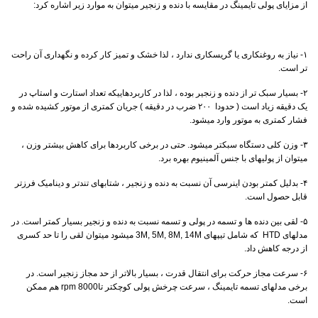
از مزایای پولی تایمینگ در مقایسه با دنده و زنجیر میتوان به موارد زیر اشاره کرد‌:
۱- نیاز به روغنکاری یا گریسکاری ندارد ، لذا خشک و تمیز کار کرده و نگهداری آن راحت
تر است.
۲- بسیار سبک تر از دنده و زنجیر بوده ، لذا در کاربردهاییکه تعداد استارت و استاپ در
یک دقیقه زیاد است ( حدودا ۲۰۰ ضرب در دقیقه ) جریان کمتری از موتور کشیده شده و
فشار کمتری به موتور وارد میشود.
۳- وزن کلی دستگاه سبکتر میشود. حتی در برخی کاربردها برای کاهش بیشتر وزن ،
میتوان از پولیهای با جنس آلمینیوم بهره برد.
۴- بدلیل کمتر بودن اینرسی آن نسبت به دنده و زنجیر ، شتابهای تندتر و دینامیک فرزتر
قابل حصول است.
۵- لقی بین دنده ها و تسمه در پولی و تسمه نسبت به دنده و زنجیر بسیار کمتر است. در
مدلهای HTD که شامل تیپهای 3M, 5M, 8M, 14M میشود میتوان لقی را تا حد کسری
از درجه کاهش داد.
۶- سرعت مجاز حرکت برای انتقال قدرت ، بسیار بالاتر از حد مجاز زنجیر است. در
برخی مدلهای تسمه تایمینگ ، سرعت چرخش پولی کوچکتر تا8000 rpm هم ممکن
است.