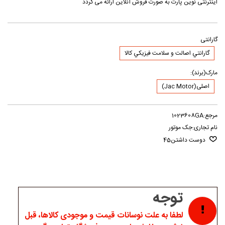
اینترنتی نوین پارت به صورت فروش آنلاین ارائه می گردد
گارانتی
گارانتي اصالت و سلامت فيزيکي کالا
مارک(برند):
اصلی(Jac Motor)
مرجع:
1023608GA
نام تجاری:
جک موتور
دوست داشتن
45
توجه
لطفا به علت نوسانات قیمت و موجودی کالاها، قبل