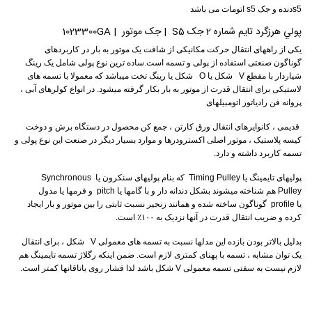
s5دنده و جک s5 اتومات می باشد
پولي هرزگرد تايم شماره 2 جک S5 | جک موتور | 1023300GA
یکی از راههای انتقال حرکت مکانیکی از شافت یک موتور به بار در کاربردهای
گوناگون صنعتی استفاده از پولی و تسمه است.ساده ترین نوع پولی شامل یک رینگ
شیاردار با مقطع V شکل یا O شکل یا رینگ تخت میباشد که معمولا با تسمه های
لاستیکی برای انتقال قدرت از موتور به بار بکار گرفته میشود. در انواع کولرهای آبی ،
پروانه فن رادیاتور اتومبیلهای
قدیمی ، کانوایرهای انتقال ورق کارتن ، جمع کن محصول در دستگاه برش و دوخت
کیسه پلاستیک ، موتور اصلی اکسترودرها و موارد بسیار دیگر در صنعت این نوع پولی و
تسمه کاربرد داشته و دارد.
پولیهای تایمینگ یا Timing Pulley که بنام پولیهای سنکرون یا Synchronous
Pulley هم شناخته میشوند بشکل دندانه دار و با گامها یا pitch و فرمها یا مدول
یا profile گوناگون ساخته شده و همانند زنجیر نسبت ثابتی را بین موتور و بار ایجاد
کرده و ضریب انتقال قدرت در آنها نزدیک به ۱۰۰٪ است.
بدلیل بالاتر بودن بازده این مدلها نسبت به تسمه های معمولی V شکل ، برای انتقال
یک توان مشابه ، تسمه با پهنای کمتری لازم است. ضمن اینکه رگلاژ تسمه تایمینگ هم
لازم نیست به سفتی تسمه معمولی V شکل باشد لذا فشار روی یاتاقانها کمتر است.