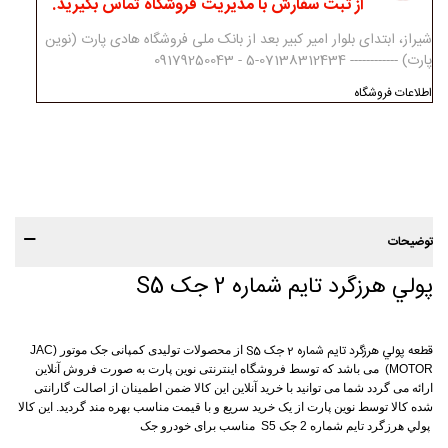
از ثبت سفارش با مدیریت فروشگاه تماس بگیرید.
شیراز، ابتدای بلوار امیر کبیر بعد از بانک ملی فروشگاه هادی پارت (نوین
پارت) ------------ 07138312434-5 - 09179250043
اطلاعات فروشگاه
توضیحات
پولي هرزگرد تايم شماره 2 جک S5
قطعه پولي هرزگرد تايم شماره 2 جک S5
از محصولات تولیدی کمپانی جک موتور (JAC
MOTOR) می باشد که توسط فروشگاه اینترنتی نوین پارت به صورت فروش آنلاین
ارائه می گردد شما می توانید با خرید آنلاین این کالا ضمن اطمینان از اصالت گارانتی
شده کالا توسط نوین پارت از یک خرید سریع و با قیمت مناسب بهره مند گردید. این کالا
پولي هرزگرد تايم شماره 2 جک S5 مناسب برای خودرو جک