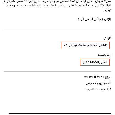
صورت فروش آنلاین ارائه می گردد شما می توانید با خرید آنلاین این کالا ضمن اطمینان از
اصالت گارانتی شده کالا توسط هادی پارت از یک خرید سریع و با قیمت مناسب بهره مند
گردید.
پلوس چپ کی ام سی تی 8
گارانتی
گارانتي اصالت و سلامت فيزيکي کالا
مارک(برند):
اصلی(Jac Motor)
مرجع:
2200300P3060
نام تجاری:
جک موتور
دوست داشتن
0