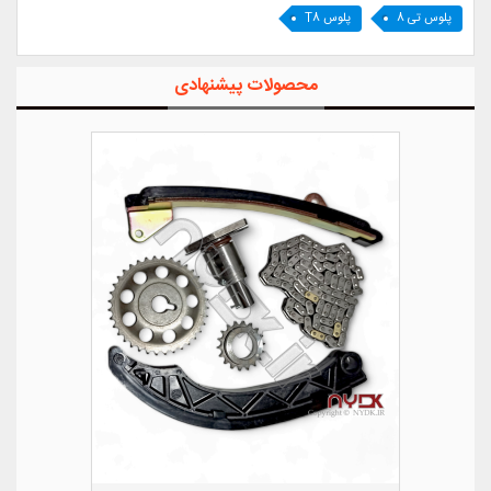
پلوس تی 8
پلوس T8
محصولات پیشنهادی