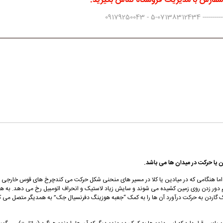
 سفارش با مدیریت فروشگاه تماس بگیرید.
0917925004
 یا حرکت در میدان ها می باشد.
ند اما هنگامی که در میادین یا کلا در مسیر های منحنی شکل حرکت می کندچرخ های قوس خار
 دور زدن روی زمین کشیده می شوند و سایش زیاد لاستیک و انحراف اتومبیل رخ می دهد. به ه
گاردن به حرکت درآورد آن ها را به کمک “جعبه هوزینگ دفرنسیال جک” به همدیگر متصل می کنند 