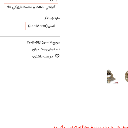
گارانتي اصالت و سلامت فيزيکي کالا
مارک(برند):
اصلی(Jac Motor)
مرجع:
1701104U1510-03
نام تجاری:
جک موتور
دوست داشتن
0