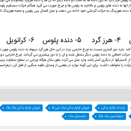
نده مخروطی به نام دنده پلوس قرار دارد که این دنده ها به کمک دو دنده دیگر که آن ها را دنده هرزگرد (سات
د و از انها به دنده های پلوس و بالاخره به پلوس ها و چرخ صورت می گیرد هنگام حرکت مستقیم 
ده هوزینگ به حرکت گردشی خود ادامه می دهند و عمل اتصال بین پلوس و جعبه هوزینگ انجام م
 حرکت اضافی به دنده پلوس دیگر منتقل شده و ان را با دور بیشتری می گرداند. چرخ خارجی دور
 لاستیکها از دیگری کمتر باشد وارد عمل می گردد بطور مثال هرگاه چرخی در سطح متفاوت زمین
کت را نخواهد داشت برای این گونه موارد در بعضی از وسایل نقلیه سنگین از قفل کن دیفرانسیل 
واردات لوازم یدکی
فروش لوازم یدکی جک جی 5
فروش لوازم یدکی جک J5
دیفرانسیل جک S5
دفرنسیال جک