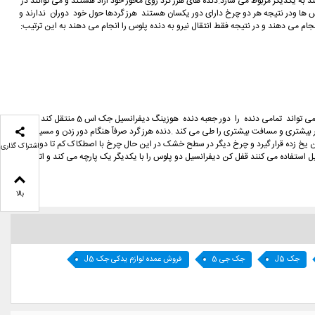
لیت) می گویند به یکدیگر مربوط می سازد.دنده های هرز گرد روی محور خود ازاد هستند و می توانند در
پلوس ها ودر نتیجه هر دو چرخ دارای دور یکسان هستند هرز گردها حول خود دوران ندارند و
ی دهند و در نتیجه فقط انتقال نیرو به دنده پلوس را انجام می دهند به این ترتیب:
هنگام دور زدن یا طی نمودن مسیرهای منحنی چرخ داخلی چون مسیر کوتاه تری را طی می کند باید دور کمتری نسبت به چرخ خارجی بزند در این حال هرز گرد مربوط به دنده پلوس چون نمی تواند تمامی دنده را دور جعبه دنده هوزینگ دیفرانسیل جک اس 5 منتقل کند سرعتش
 بیشتری و مسافت بیشتری را طی می کند .دنده هرز گرد صرفاٌ هنگام دور زدن و مسیر های
 یخ زده قرار گیرد و چرخ دیگر در سطح خشک در این حال چرخ با اصطکاک کم تا دو برابر دور
اشتراک گذاری
استفاده می کنند قفل کن دیفرانسیل دو پلوس را با یکدیگر یک پارچه می کند و اتومبیل را
بالا
جک J5
جک جی 5
فروش عمده لوازم یدکی جک J5