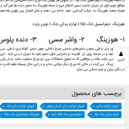
در جعبه هوزینگ دیفرانسیل جک S5 ، در انتهای هر پلوس یک چرخ د
مواقع لزوم حول ان دوران نمایند مسیر انتقال نیرو از جمله هوزینگ به محور دنده ها هرز گر
همراه جعبه هوزینگ به حرکت گردشی خود ادامه می دهند و عمل اتصال بین پلوس ها جعبه دن
هوزینگ دیفرانسیل جک S5 | لوازم یدکی جک | نوین پارت
۱- هوزینگ ۲- واشر مسی ۳- دنده پلوس ۴- هرز گرد ۵- دنده پلوس ۶- کرانویل
کم می شود و در نتیجه روی ان لغزیده و بنابراین حول محور خود به دوران در می ایند ، این
منحنی نمی باشد بلکه در مواقعی که به نحوی اصطکاک بین دو چرخ متفاوت باشد یا بار یکی از
کاربری
جعبه هوزینگ می گردد در حالی که چرخ دیگر حرکتی ندارد و در این حال وسیله نقلیه قدرت حر
در مکان برفی و غیره ممکن می سازد.
برچسب های محصول
فروش لوازم یدکی
فروش لوازم یدکی کرمان موتور
فروش لوازم یدکی جک
لوازم یدکی جک J5
دیفرانسیل جک S5 دنده
هوزینگ دیفرانسیل جک S5