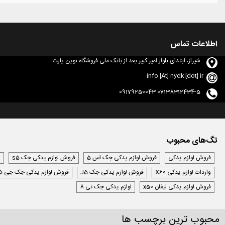
اطلاعات تماس
شیراز، ابتدای بلوار امیر کبیر بعد از بانک ملی فروشگاه نوین پارت
info [At] nydk [dot] ir
07138312434-5 09179250043
تگ‌های محبوب
فروش لوازم یدکی
فروش لوازم یدکی جک اس 5
فروش لوازم یدکی جک s5
ل
واردات لوازم یدکی X60
فروش لوازم یدکی جک J5
فروش لوازم یدکی جک جی 5
فروش لوازم یدکی لیفان x50
لوازم یدکی جک تی 8
محبوب ترین برچسب ها