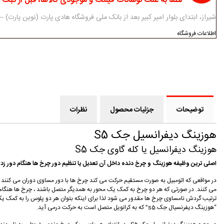
لطفا به علت نوسانات قیمت و موجودی کالاها، قبل از ثبت
شیراز، ابتدای بلوار امیر کبیر بعد از بانک ملی فروشگاه هادی پارت (نوین پارت) ------------ 07138312434-5 - 3
اطلاعات فروشگاه
توضیحات
جزئیات محصول
نظرات
هوزینگ دیفرانسیل جک S5
هوزینگ دیفرانسیل یا کله گاوی جک S5
اصلی ترین وظیفه هوزینگ و چرخ دنده داخل آن تعدیل یا تنظیم دور چرخ ها هنگام دور زدن
در مواقعی که اتومبیل به صورت مستقیم حرکت می کند چرخ ها با دور مساوی دوران می کن
می کنند. در صورتی که هر دو چرخ به کمک یک محور به همدیگر متصل باشند ، چرخ ها هنگام
ترتیب گردش نامساوی چرخ ها مقدور می شود لذا برای اینکه بتوان هر دو پلوس را به کمک یک 
“هوزینگ دیفرنسیال جک s5” که به کرانویل متصل است به حرکت درمی آید.