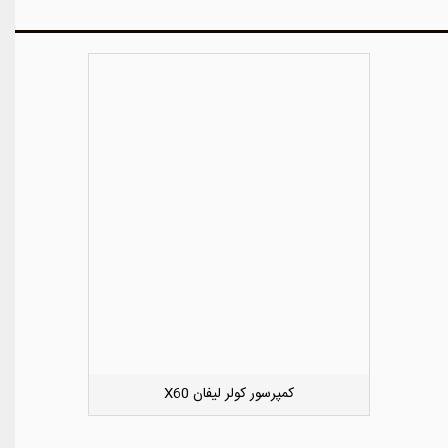
کوئل جک S5
دوست داشتن