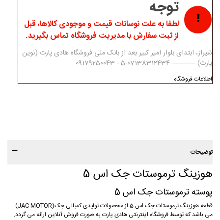
توجه
لطفا به علت نوسانات قیمت و موجودی کالاها، قبل
از ثبت سفارش با مدیریت فروشگاه تماس بگیرید.
شیراز، ابتدای بلوار امیر کبیر بعد از بانک ملی فروشگاه هادی پارت (نوین
پارت) ------------ 07138312434-5 - 09179250043
اطلاعات فروشگاه
توضیحات
هوزینگ ترموستات جک اس 5
پوسته ترموستات جک اس 5
قطعه هوزینگ ترموستات جک اس 5 از محصولات تولیدی کمپانی جک(JAC MOTOR)
می باشد که توسط فروشگاه اینترنتی هادی پارت به صورت فروش آنلاین ارائه می گردد.