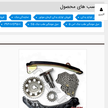
برچسب های محصول
کاربری
فروش لوازم یدکی
فروش لوازم یدکی کرمان موتور
نمایندگی جک
فروش
میل موجگیر عقب جک اس 5
میل موجگیر عقب جک S5
2916010S4500