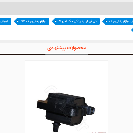
 لوازم یدکی جک
فروش لوازم یدکی جک اس 5
لوازم یدکی جک s5
فروش ل
محصولات پیشنهادی