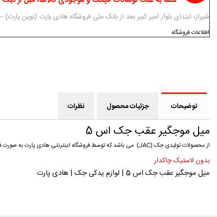
لطفا به علت نوسانات قیمت و موجودی کالاها، قبل از ثبت
شیراز، ابتدای بلوار امیر کبیر بعد از بانک ملی فروشگاه هادی پارت (نوین پارت) ------------ 07138312434-5 - 3
اطلاعات فروشگاه
توضیحات
جزئیات محصول
نظرات
میل موجگیر عقب جک اس 5
از محصولات تولیدی جک (JAC) می باشد که توسط فروشگاه اینترنتی هادی پارت به صورت فروش آنلاین ارائه می گردد شما می توانید با خرید آنلاین این کالا ضمن اطمینان از اصالت گارانتی شده کالا توسط هادی پارت از یک خرید سریع و با قیمت مناسب بهره مند گردید.
بدون لاستیک چاکدار
میل موجگیر عقب جک اس 5 | لوازم یدکی جک | هادی پارت