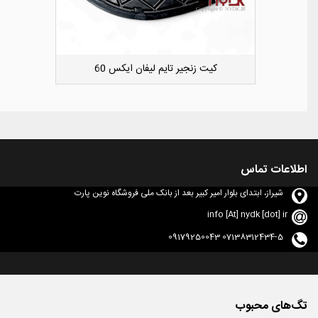
دوست داشتن
کشویی کوچک سپر عقب راست لیفان ایکس 50
اطلاعات تماس
شیراز، ابتدای بلوار امیر کبیر بعد از بانک ملی فروشگاه نوین پارت
info [At] nydk [dot] ir
07138312434-5 09179250043
تگ‌های محبوب