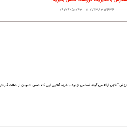
 سفارش با مدیریت فروشگاه تماس بگیرید.
0917925004