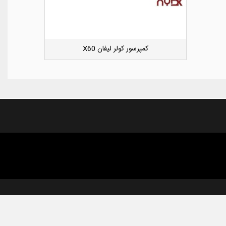
کوئل جک S5
دوست داشتن