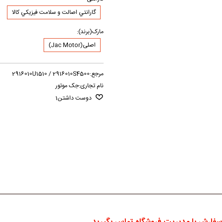
گارانتي اصالت و سلامت فيزيکي کالا
مارک(برند):
اصلی(Jac Motor)
مرجع:
2916010U1510 / 2916010S4500
نام تجاری:
جک موتور
دوست داشتن
1