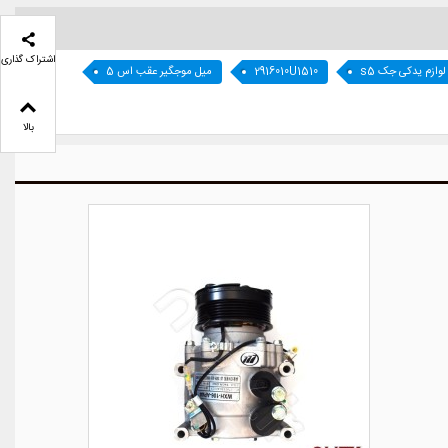
اشتراک گذاری
وازم یدکی جک s5
2916010U1510
میل موجگیر عقب اس 5
بالا