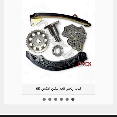
کشویی کوچک سپر عقب راست لیفان ایکس 50