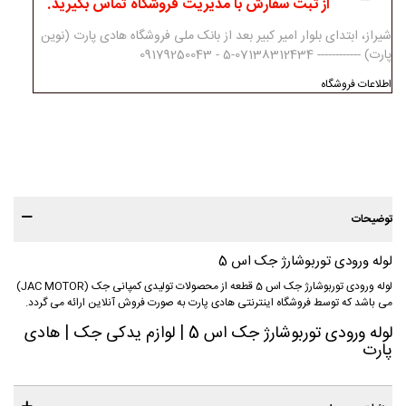
از ثبت سفارش با مدیریت فروشگاه تماس بگیرید.
شیراز، ابتدای بلوار امیر کبیر بعد از بانک ملی فروشگاه هادی پارت (نوین
پارت) ------------ 07138312434-5 - 09179250043
اطلاعات فروشگاه
توضیحات
لوله ورودی توربوشارژ جک اس 5
لوله ورودی توربوشارژ جک اس 5 قطعه از محصولات تولیدی کمپانی جک (JAC MOTOR)
می باشد که توسط فروشگاه اینترنتی هادی پارت به صورت فروش آنلاین ارائه می گردد.
لوله ورودی توربوشارژ جک اس 5 | لوازم یدکی جک | هادی
پارت