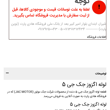
توجه
لطفا به علت نوسانات قیمت و موجودی کالاها، قبل
از ثبت سفارش با مدیریت فروشگاه تماس بگیرید.
شیراز، ابتدای بلوار امیر کبیر بعد از بانک ملی فروشگاه هادی پارت (نوین
پارت) ------------ 07138312434-5 - 09179250043
اطلاعات فروشگاه
توضیحات
لوله اگزوز جک جی 5
قطعه لوله اگزوز جک جی 5 دنده از محصولات شرکت جک موتور (JAC MOTOR) که در
فروشگاه هادی پارت به صورت آنلاین به فروش می‌رسد.
لوله اگزوز جک جی 5