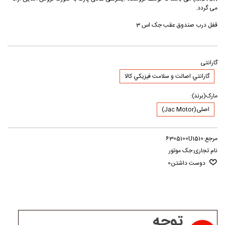
می گردد.
قفل درب صندوق عقب جک اس 3
گارانتی
گارانتي اصالت و سلامت فيزيکي کالا
مارک(برند):
اصلی(Jac Motor)
مرجع:
6305100U1510
نام تجاری:
جک موتور
دوست داشتن
0
توجه