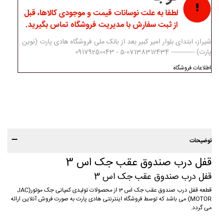
لطفا به علت نوسانات قیمت و موجودی کالاها، قبل
از ثبت سفارش با مدیریت فروشگاه تماس بگیرید.
شیراز، ابتدای بلوار امیر کبیر بعد از بانک ملی فروشگاه هادی پارت (نوین
پارت) ------------ 07138312434-5 - 09179250043
اطلاعات فروشگاه
توضیحات
قفل درب صندوق عقب جک اس 3
قفل درب صندوق عقب جک اس 3
قطعه قفل درب صندوق عقب جک اس 3 از محصولات تولیدی کمپانی جک موتور(JAC
MOTOR) می باشد که توسط فروشگاه اینترنتی هادی پارت به صورت فروش آنلاین ارائه
می گردد.