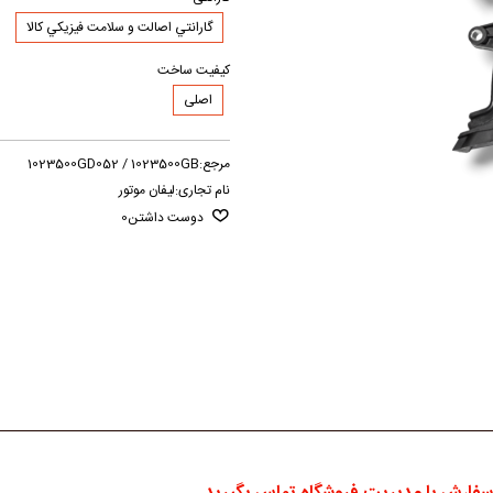
گارانتي اصالت و سلامت فيزيکي کالا
کیفیت ساخت
اصلی
مرجع:
1023500GD052 / 1023500GB
نام تجاری:
لیفان موتور
دوست داشتن
0