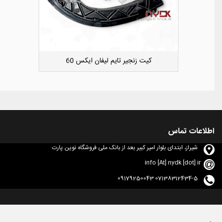
دوست داشتن
کشویی کوچک سپر عقب راست لیفان ایکس 50
اطلاعات تماس
شیراز، ابتدای بلوار امیر کبیر بعد از بانک ملی فروشگاه نوین پارت
info [At] nydk [dot] ir
07138312434-5 09179250043