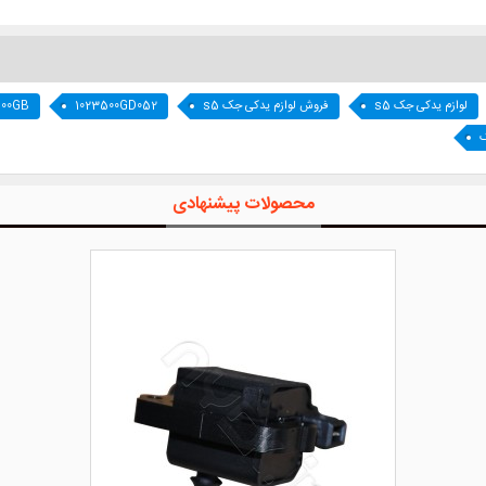
لوازم یدکی جک s5
فروش لوازم یدکی جک s5
1023500GD052
500GB
ک
محصولات پیشنهادی