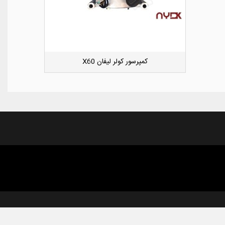
کوئل جک S5
دوست داشتن