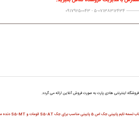
 سفارش با مدیریت فروشگاه تماس بگیرید.
0917925004
 تایم پایینی جک اس 5 پایینی مناسب برای جک S5-AT اتومات و
S5-MT دنده
م