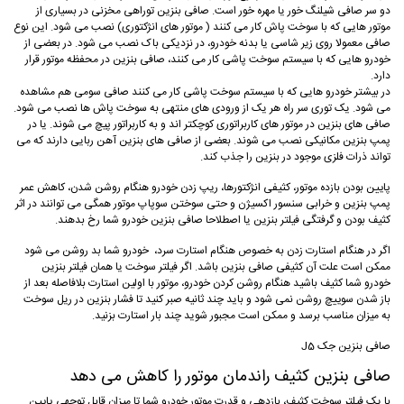
دو سر صافی شیلنگ خور یا مهره خور است. صافی بنزین توراهی مخزنی در بسیاری از
موتور هایی که با سوخت پاش کار می کنند ( موتور های انژکتوری) نصب می شود. این نوع
صافی معمولا روی زیر شاسی یا بدنه خودرو، در نزدیکی باک نصب می شود. در بعضی از
خودرو هایی که با سیستم سوخت پاشی کار می کنند، صافی بنزین در محفظه موتور قرار
دارد.
در بیشتر خودرو هایی که با سیستم سوخت پاشی کار می کنند صافی سومی هم مشاهده
می شود. یک توری سر راه هر یک از ورودی های منتهی به سوخت پاش ها نصب می شود.
صافی های بنزین در موتور های کاربراتوری کوچکتر اند و به کاربراتور پیچ می شوند. یا در
پمپ بنزین مکانیکی نصب می شوند. بعضی از صافی های بنزین آهن ربایی دارند که می
تواند ذرات فلزی موجود در بنزین را جذب کند.
پایین بودن بازده موتور، کثیفی انژکتورها، ریپ زدن خودرو هنگام روشن شدن، کاهش عمر
پمپ بنزین و خرابی سنسور اکسیژن و حتی سوختن سوپاپ موتور همگی می توانند در اثر
کثیف بودن و گرفتگی فیلتر بنزین یا اصطلاحا صافی بنزین خودرو شما رخ بدهند.
اگر در هنگام استارت زدن به خصوص هنگام استارت سرد، خودرو شما بد روشن می شود
ممکن است علت آن کثیفی صافی بنزین باشد. اگر فیلتر سوخت یا همان فیلتر بنزین
خودرو شما کثیف باشید هنگام روشن کردن خودرو، موتور با اولین استارت بلافاصله بعد از
باز شدن سوییچ روشن نمی شود و باید چند ثانیه صبر کنید تا فشار بنزین در ریل سوخت
به میزان مناسب برسد و ممکن است مجبور شوید چند بار استارت بزنید.
صافی بنزین جک J5
صافی بنزین کثیف راندمان موتور را کاهش می دهد
با یک فیلتر سوخت کثیف، بازدهی و قدرت موتور خودرو شما تا میزان قابل توجهی پایین