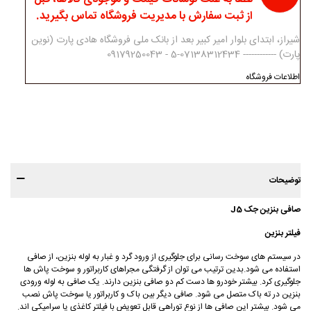
از ثبت سفارش با مدیریت فروشگاه تماس بگیرید.
شیراز، ابتدای بلوار امیر کبیر بعد از بانک ملی فروشگاه هادی پارت (نوین
پارت) ------------ 07138312434-5 - 09179250043
اطلاعات فروشگاه
توضیحات
صافی بنزین جک J5
فیلتر بنزین
در سیستم های سوخت رسانی برای جلوگیری از ورود گرد و غبار به لوله بنزین، از صافی
استفاده می شود.بدین ترتیب می توان از گرفتگی مجراهای کاربراتور و سوخت پاش ها
جلوگیری کرد. بیشتر خودرو ها دست کم دو صافی بنزین دارند. یک صافی به لوله ورودی
بنزین در ته باک متصل می شود. صافی دیگر بین باک و کاربراتور یا سوخت پاش نصب
می شود. بیشتر این صافی ها از نوع توراهی قابل تعویض با فیلتر کاغذی یا سرامیکی اند.