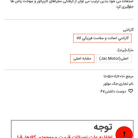
استفاده می شود.بدین ترتیب می توان از گرفتگی مجراهای کاربراتور و سوخت پاش ها
جلوگیری کرد
گارانتی
گارانتي اصالت و سلامت فيزيکي کالا
مارک(برند):
اصلی(Jac Motor)
مشابه اصلی
مرجع:
1105100U2010
نام تجاری:
جک موتور
دوست داشتن
67
توجه
لطفا به علت نوسانات قیمت و موجودی کالاها، قبل