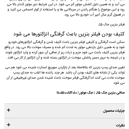
می آید و به همین دلیل کشش موتور کم می شود. در این شرایط دور موتور کندتر بالا می
رود و این موضوع را هنگام راندن در سربالایی ها و یا استفاده از کولر احساس می کنید و
در فصول گرم سال آمپر آب خودرو بالا می رود.
فیلتر بنزین جک J5
کثیف بودن فیلتر بنزین باعث گرفتگی انژکتورها می شود
ممکن است گرفتگی و کثیفی فیلتر بنزین باعث کثیف شدن و گرفتگی انژکتورهای خودرو
شود و به همین دلیل بازدهی موتور به شدت کم شده و مصرف سوخت بالا می رود. در واقع
فیلتر بنزین کثیف باعث می شود جرم و ذرات ریز از صافی آن عبور کرده و وارد انژکتور شوند
و در نتیجه به مرور مسیر پاشش سوخت در انژکتور بسته شده و آن انژکتور از کار می افتد.
تغییر صدای پمپ بنزین که بلافاصله بعد از بازکردن سوییچ استارت شنیده می شود هم می
تواند یکی از نشانه های کثیف بودن آن باشد. هر چند راننده ها اغلب به صدای پمپ
سوخت عادت می کنند اما گرفتگی فیلتر سوخت باعث شنیده شدن صدای غیرطبیعی از آن
می شود.
صافی بنزین جک J5 | جک موتور | 1105100U2010
جزئیات محصول
نظرات