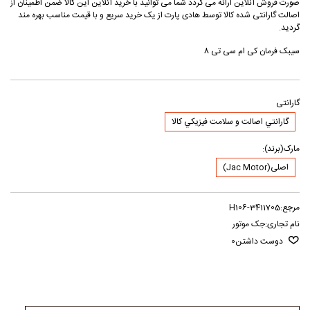
صورت فروش آنلاین ارائه می گردد شما می توانید با خرید آنلاین این کالا ضمن اطمینان از
اصالت گارانتی شده کالا توسط هادی پارت از یک خرید سریع و با قیمت مناسب بهره مند
گردید.
سیبک فرمان کی ام سی تی 8
گارانتی
گارانتي اصالت و سلامت فيزيکي کالا
مارک(برند):
اصلی(Jac Motor)
مرجع:
H106-3411705
نام تجاری:
جک موتور
دوست داشتن
0