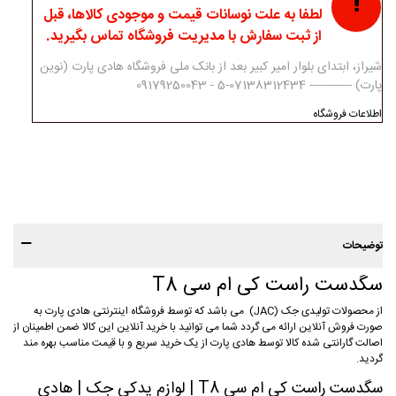
لطفا به علت نوسانات قیمت و موجودی کالاها، قبل
از ثبت سفارش با مدیریت فروشگاه تماس بگیرید.
شیراز، ابتدای بلوار امیر کبیر بعد از بانک ملی فروشگاه هادی پارت (نوین
پارت) ------------ 07138312434-5 - 09179250043
اطلاعات فروشگاه
توضیحات
سگدست راست کی ام سی T8
از محصولات تولیدی جک (JAC) می باشد که توسط فروشگاه اینترنتی هادی پارت به
صورت فروش آنلاین ارائه می گردد شما می توانید با خرید آنلاین این کالا ضمن اطمینان از
اصالت گارانتی شده کالا توسط هادی پارت از یک خرید سریع و با قیمت مناسب بهره مند
گردید.
سگدست راست کی ام سی T8 | لوازم یدکی جک | هادی