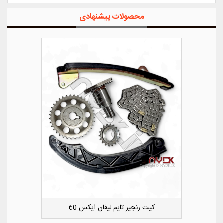
محصولات پیشنهادی
کوچک سپر عقب راست لیفان ایکس 50
ک