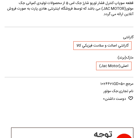
قطعه سوپاپ کنترل فشار توربو شارژ جک اس 5 از محصولات تولیدی کمپانی جک
موتور(JAC MOTOR) می باشد که توسط فروشگاه اینترنتی هادی پارت به صورت فروش
آنلاین ارائه می گردد.
گارانتی
گارانتي اصالت و سلامت فيزيکي کالا
مارک(برند):
اصلی(Jac Motor)
مرجع:
1026621GD050
نام تجاری:
جک موتور
دوست داشتن
0
توجه