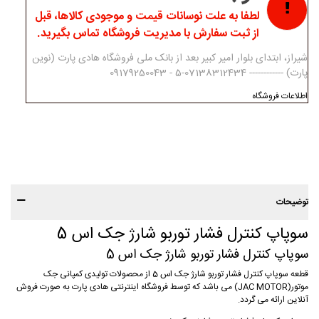
لطفا به علت نوسانات قیمت و موجودی کالاها، قبل
از ثبت سفارش با مدیریت فروشگاه تماس بگیرید.
شیراز، ابتدای بلوار امیر کبیر بعد از بانک ملی فروشگاه هادی پارت (نوین
پارت) ------------ 07138312434-5 - 09179250043
اطلاعات فروشگاه
توضیحات
سوپاپ کنترل فشار توربو شارژ جک اس 5
سوپاپ کنترل فشار توربو شارژ جک اس 5
قطعه سوپاپ کنترل فشار توربو شارژ جک اس 5 از محصولات تولیدی کمپانی جک
موتور(JAC MOTOR) می باشد که توسط فروشگاه اینترنتی هادی پارت به صورت فروش
آنلاین ارائه می گردد.