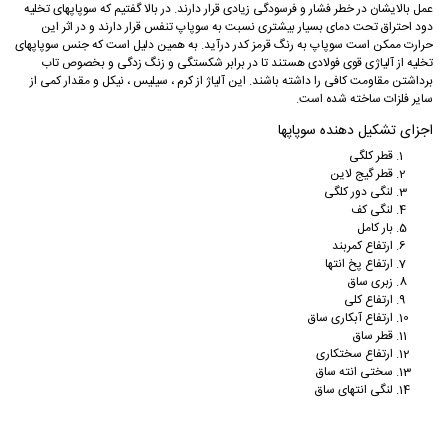
عمل بالایشان در خطر فشار و فرسودگی زیادی قرار دارند. در بالا گفتیم که سوپاپهای تخلیه
دود احتراق تحت دمای بسیار بیشتری نسبت به سوپاپ تنفس قرار دارند و در اثر این
حرارت ممکن است سوپاپ به رنگ قرمز کدر درآید. به همین دلیل است که جنس سوپاپهای
تخلیه از آلیاژی قوی فولادی هستند تا در برابر شکستگی و زنگ زدگی و بخصوص تاب
برداشتن مقاومت کافی را داشته باشند. این آلیاژ از کرم ، سیلیس ، نیکل و مقدار کمی از
سایر فلزات ساخته شده است.
اجزای تشکیل دهنده سوپاپها
قطر کلگی
قطر گیج لاین
لنگی دور کلگی
لنگی کف
بار کامل
ارتفاع کمربند
ارتفاع پخ انتها
زبری ساق
ارتفاع کلی
ارتفاع آبکاری ساق
قطر ساق
ارتفاع سختکاری
سختی انته ساق
لنگی انتهای ساق