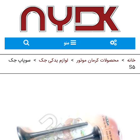
منو
خانه
>
محصولات کرمان موتور
>
لوازم یدکی جک
>
سوپاپ جک
S5