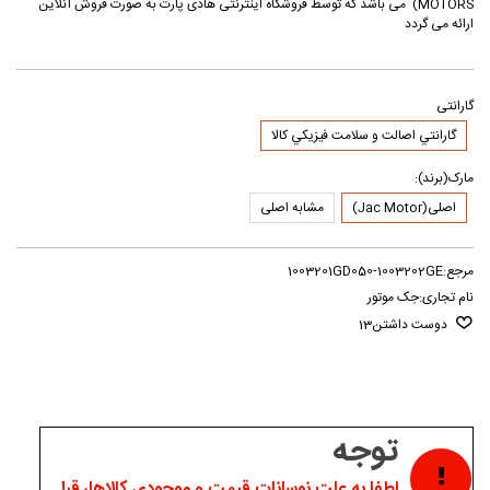
MOTORS) می باشد که توسط فروشگاه اینترنتی هادی پارت به صورت فروش آنلاین
ارائه می گردد
گارانتی
گارانتي اصالت و سلامت فيزيکي کالا
مارک(برند):
اصلی(Jac Motor)
مشابه اصلی
مرجع:
1003201GD050-1003202GE
نام تجاری:
جک موتور
دوست داشتن
13
توجه
لطفا به علت نوسانات قیمت و موجودی کالاها، قبل