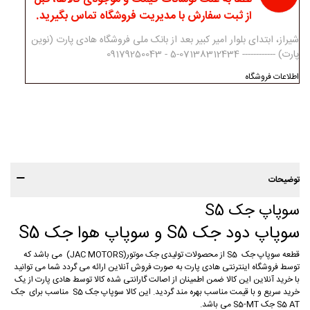
از ثبت سفارش با مدیریت فروشگاه تماس بگیرید.
شیراز، ابتدای بلوار امیر کبیر بعد از بانک ملی فروشگاه هادی پارت (نوین
پارت) ------------ 07138312434-5 - 09179250043
اطلاعات فروشگاه
توضیحات
سوپاپ جک S5
سوپاپ دود جک S5 و سوپاپ هوا جک S5
قطعه سوپاپ جک S5 از محصولات تولیدی جک موتور(JAC MOTORS) می باشد که
توسط فروشگاه اینترنتی هادی پارت به صورت فروش آنلاین ارائه می گردد شما می توانید
با خرید آنلاین این کالا ضمن اطمینان از اصالت گارانتی شده کالا توسط هادی پارت از یک
خرید سریع و با قیمت مناسب بهره مند گردید. این کالا سوپاپ جک S5 مناسب برای جک
S5 AT جک S5-MT می باشد.