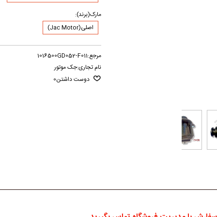
مارک(برند):
اصلی(Jac Motor)
مرجع:
1016500GD052-F011
نام تجاری:
جک موتور
دوست داشتن
0