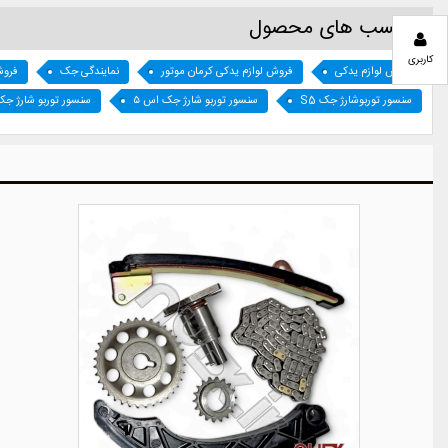
برچسب های محصول
کاربری
فروش لوازم یدکی
فروش لوازم یدکی کرمان موتور
نمایندگی جک
فروش
سنسور توربوشارژ جک S5
سنسور توربو شارژ جک اس ۵
سنسور توربو شارژ جک 5