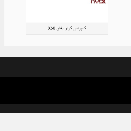
کوئل جک S5
دوست داشتن