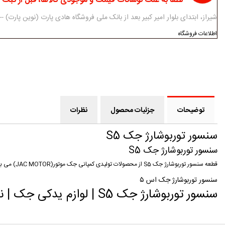
لطفا به علت نوسانات قیمت و موجودی کالاها، قبل از ثبت
شیراز، ابتدای بلوار امیر کبیر بعد از بانک ملی فروشگاه هادی پارت (نوین پارت) ------------ 07138312434-5 - 3
اطلاعات فروشگاه
توضیحات
جزئیات محصول
نظرات
سنسور توربوشارژ جک S5
سنسور توربوشارژ جک S5
قطعه سنسور توربوشارژ جک S5 از محصولات تولیدی کمپانی جک موتور(JAC MOTOR) می باشد که توسط فروشگاه اینترنتی نوین پارت به صورت فروش آنلاین ارائه می گردد.
سنسور توربوشارژ جک اس ۵
سنسور توربوشارژ جک S5 | لوازم یدکی جک | نوین پارت