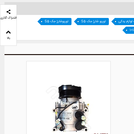
اشتراک گذاری
 لوازم یدکی
توربو شارژ جک S5
توربوشارژ جک S5
10
بالا