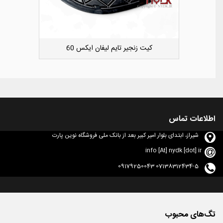
دوست داشتن
کشویی کوچک سپر عقب راست لیفان ایکس 50
اطلاعات تماس
شیراز، ابتدای بلوار امیر کبیر بعد از بانک ملی فروشگاه نوین پارت
info [At] nydk [dot] ir
07138312434-5 09179250043
تگ‌های محبوب