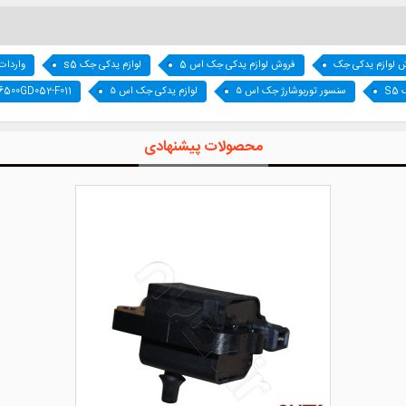
 لوازم یدکی جک
فروش لوازم یدکی جک اس 5
لوازم یدکی جک s5
واردات
S
سنسور توربوشارژ جک اس ۵
لوازم یدکی جک اس ۵
16500GD052-F011
محصولات پیشنهادی