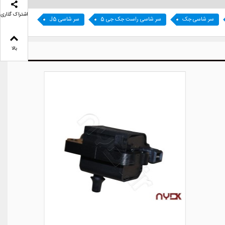
اشتراک گذاری
سر شاسی جک
سر شاسی راست جک جی 5
سر شاسی J5
بالا