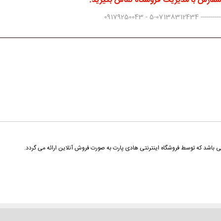
 سفارش با مدیریت فروشگاه تماس بگیرید.
0917925004