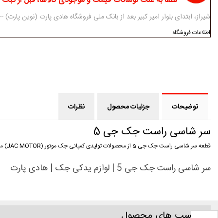
لطفا به علت نوسانات قیمت و موجودی کالاها، قبل از ثبت
شیراز، ابتدای بلوار امیر کبیر بعد از بانک ملی فروشگاه هادی پارت (نوین پارت) ------------ 07138312434-5 - 3
اطلاعات فروشگاه
توضیحات
جزئیات محصول
نظرات
سر شاسی راست جک جی 5
قطعه سر شاسی راست جک جی 5 از محصولات تولیدی کمپانی جک موتور (JAC MOTOR) می باشد که توسط فروشگاه اینترنتی هادی پارت به صورت فروش آنلاین ارائه می گردد.
سر شاسی راست جک جی 5 | لوازم یدکی جک | هادی پارت
برچسب های محصول