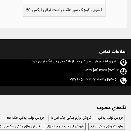
دوست داشتن
کشویی کوچک سپر عقب راست لیفان ایکس 50
اطلاعات تماس
شیراز، ابتدای بلوار امیر کبیر بعد از بانک ملی فروشگاه نوین پارت
info [At] nydk [dot] ir
07138312434-5 09179250043
تگ‌های محبوب
فروش لوازم یدکی
فروش لوازم یدکی جک اس 5
فروش لوازم یدکی جک s5
ل
واردات لوازم یدکی X60
فروش لوازم یدکی جک J5
فروش لوازم یدکی جک جی 5