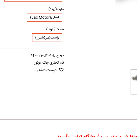
مارک(برند):
اصلی(Jac Motor)
سمت(طرف)
راست(سرنشین)
مرجع:
8400210U2010E
نام تجاری:
جک موتور
دوست داشتن
0