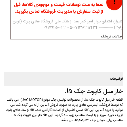
لطفا به علت نوسانات قیمت و موجودی کالاها، قبل
از ثبت سفارش با مدیریت فروشگاه تماس بگیرید.
شیراز، ابتدای بلوار امیر کبیر بعد از بانک ملی فروشگاه هادی پارت (نوین
پارت) ------------ 07138312434-5 - 09179250043
اطلاعات فروشگاه
توضیحات
خار میل کاپوت جک J5
قطعه خار میل کاپوت جک J5 از محصولات تولیدی جک موتور(JAC MOTOR) می باشد
که توسط فروشگاه اینترنتی هادی پارت به صورت فروش آنلاین ارائه می گردد شما می
توانید با خرید آنلاین این کالا ضمن اطمینان از اصالت گارانتی شده کالا توسط هادی پارت
از یک خرید سریع و با قیمت مناسب بهره مند گردید. این کالا خار میل کاپوت جک J5
مناسب برای خودرو جک J5;S5;J3 می باشد.