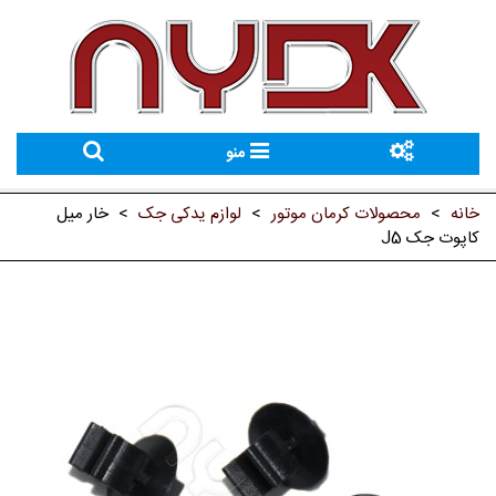
منو
خانه
>
محصولات کرمان موتور
>
لوازم یدکی جک
>
خار میل
کاپوت جک J5