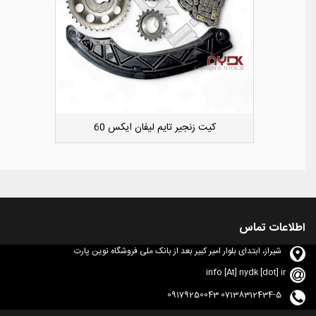
دوست داشتن
کشویی کوچک سپر عقب راست لیفان ایکس 50
اطلاعات تماس
شیراز، ابتدای بلوار امیر کبیر بعد از بانک ملی فروشگاه نوین پارت
info [At] nydk [dot] ir
07138312434-5 09179250043