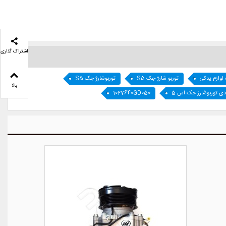
اشتراک گذاری
 لوازم یدکی
توربو شارژ جک S5
توربوشارژ جک S5
بالا
ی توربوشارژ جک اس 5
1027640GD050