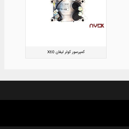
کوئل جک S5
دوست داشتن