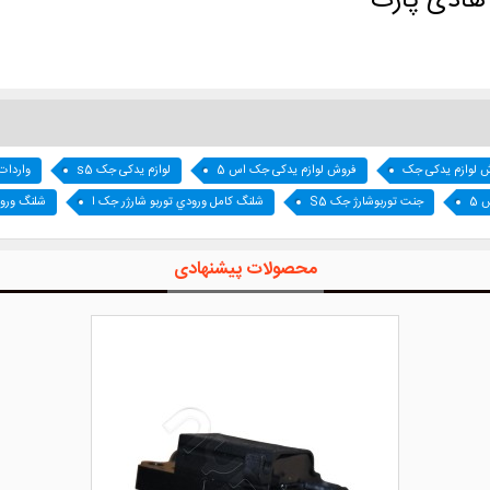
 لوازم یدکی جک
فروش لوازم یدکی جک اس 5
لوازم یدکی جک s5
واردات
 5
جنت توربوشارژ جک S5
شلنگ کامل ورودي توربو شارژر جک ا
شلنگ ورود
محصولات پیشنهادی