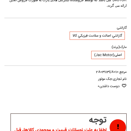
MOTOR) می باشد که توسط فروشگاه اینترنتی هادی پارت به صورت فروش آنلاین
ارائه می گردد.
گارانتی
گارانتي اصالت و سلامت فيزيکي کالا
مارک(برند):
اصلی(Jac Motor)
مرجع:
2803113U8010
نام تجاری:
جک موتور
دوست داشتن
0
توجه
لطفا به علت نوسانات قیمت و موجودی کالاها، قبل